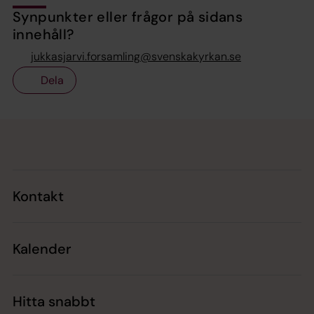
Synpunkter eller frågor på sidans
innehåll?
jukkasjarvi.forsamling@svenskakyrkan.se
Dela
Tillbaka till toppen
Tillbaka till innehållet
Kontakt
Kalender
Hitta snabbt