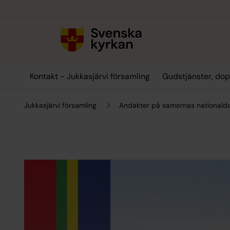
Till innehållet
Till undermeny
Kontakt - Jukkasjärvi församling
Gudstjänster, dop
Jukkasjärvi församling
Andakter på samernas nationalda