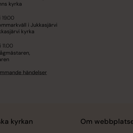
ns kyrka
i 19.00
ommarkväll i Jukkasjärvi
kkasjärvi kyrka
 11.00
Tågmästaren,
aren
kommande händelser
ka kyrkan
Om webbplats