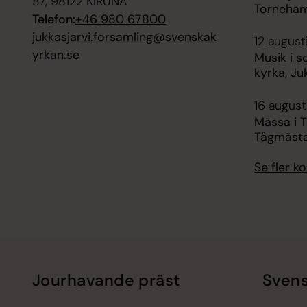
87, 98122 KIRUNA
Torneham
Telefon:
+46 980 67800
jukkasjarvi.forsamling@svenskak
12 august
yrkan.se
Musik i s
kyrka, Ju
16 augusti
Mässa i 
Tågmäst
Se fler 
Jourhavande präst
Svens