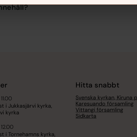
nnehåll?
er
Hitta snabbt
Svenska kyrkan, Kiruna 
 11.00
Karesuando församling
t i Jukkasjärvi kyrka,
Vittangi församling
vi kyrka
Sidkarta
 12.00
st i Tornehamns kyrka,