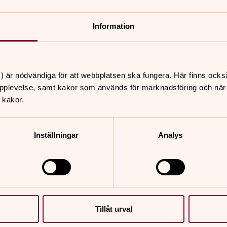
jänster och andakter i samband med
Information
-musikandakt-fran-nederlulea-kyrka
) är nödvändiga för att webbplatsen ska fungera. Här finns ocks
pplevelse, samt kakor som används för marknadsföring och när vi
 kakor.
e
Inställningar
Analys
SEIv1tccVQxA
Tillåt urval