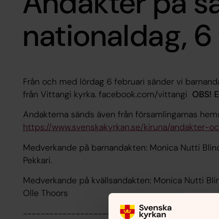
Andakter på 
nationaldag, 6
Från och med lördag 6 februari sänder vi barnan
från Vittangi kyrka. facebook.com/vittangi
OBS! E
Andakterna sänds även från församlingarnas h
https://www.svenskakyrkan.se/kiruna/andakter-o
Medverkande på barnandakten: Monica Nutti Blin
Pekkari.
Medverkande på kvällsandakten: Monica Nutti Blin
Olle Thoors
--------------------------------------------