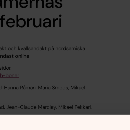
samernas
 februari
dakt och kvällsandakt på nordsamiska
ndast online
emsidor.
ch-boner
d, Hanna Råman, Maria Smeds, Mikael
d, Jean-Claude Marclay, Mikael Pekkari,
----------------------