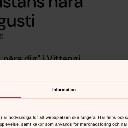
stans nära
gusti
g
nära dig" i Vittangi
r inte är öppna spelar vi in ett antal
n angivna kanaler.
Information
ch-boner
) är nödvändiga för att webbplatsen ska fungera. Här finns ocks
pplevelse, samt kakor som används för marknadsföring och när vi