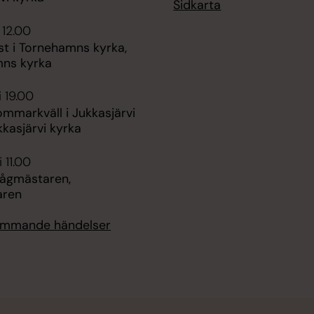
Sidkarta
 12.00
st i Tornehamns kyrka,
ns kyrka
i 19.00
ommarkväll i Jukkasjärvi
kkasjärvi kyrka
 11.00
Tågmästaren,
aren
kommande händelser