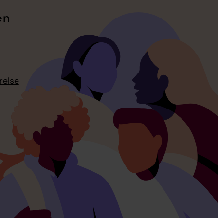
en
relse