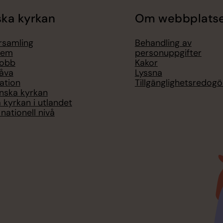
ka kyrkan
Om webbplats
örsamling
Behandling av
lem
personuppgifter
jobb
Kakor
åva
Lyssna
ation
Tillgänglighetsredogö
nska kyrkan
 kyrkan i utlandet
nationell nivå