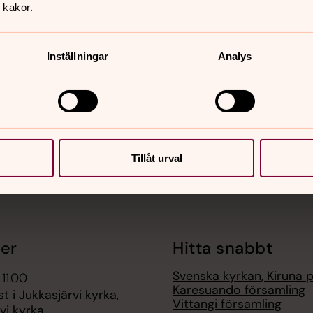
 kakor.
Inställningar
Analys
nnehåll?
Tillåt urval
er
Hitta snabbt
Svenska kyrkan, Kiruna 
 11.00
Karesuando församling
t i Jukkasjärvi kyrka,
Vittangi församling
vi kyrka