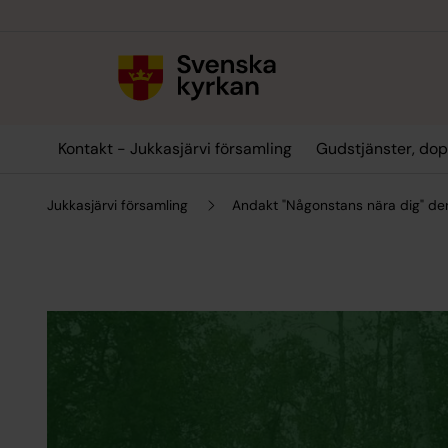
Till innehållet
Till undermeny
Kontakt - Jukkasjärvi församling
Gudstjänster, dop
Jukkasjärvi församling
Andakt "Någonstans nära dig" de