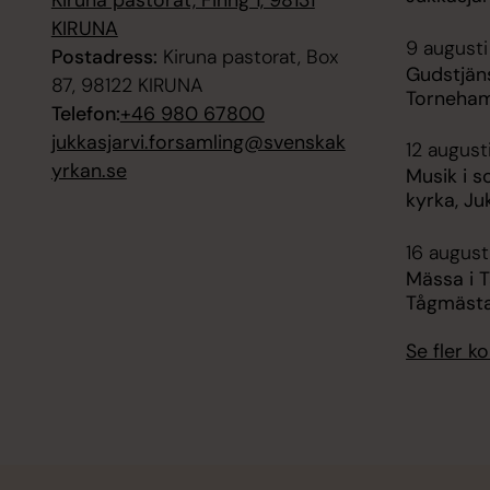
Kiruna pastorat, Finng 1, 98131
KIRUNA
9 augusti
Postadress:
Kiruna pastorat, Box
Gudstjän
87, 98122 KIRUNA
Torneham
Telefon:
+46 980 67800
jukkasjarvi.forsamling@svenskak
12 august
yrkan.se
Musik i s
kyrka, Ju
16 augusti
Mässa i 
Tågmäst
Se fler 