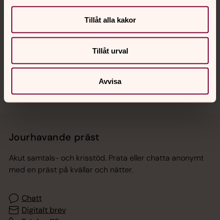
Tillåt alla kakor
Hitta snabbt
Tillåt urval
Sociala kanaler
Avvisa
Jourhavande präst
Akut samtals- och krisstöd. Prata eller chatta anonymt
med en präst på kvällar och nätter.
Chatt
Digitalt brev