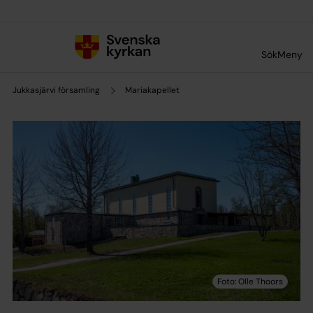
Till innehållet
Till undermeny
Sök
Meny
Jukkasjärvi församling
Mariakapellet