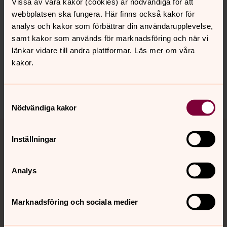
Vissa av våra kakor (cookies) är nödvändiga för att
webbplatsen ska fungera. Här finns också kakor för
analys och kakor som förbättrar din användarupplevelse,
Senast ändrad 14 februari 2025
samt kakor som används för marknadsföring och när vi
Synpunkter eller frågor på sidans
länkar vidare till andra plattformar. Läs mer om våra
innehåll?
kakor.
jukkasjarvi.forsamling@svenskakyrkan.se
Dela
Samtyckesval
Nödvändiga kakor
Tillbaka till toppen
Tillbaka till innehållet
Inställningar
Analys
Kontakt
Marknadsföring och sociala medier
Kalender