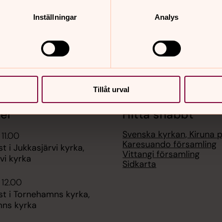
Inställningar
Analys
Tillåt urval
er
Hitta snabbt
Svenska kyrkan, Kiruna 
 11.00
Karesuando församling
t i Jukkasjärvi kyrka,
Vittangi församling
vi kyrka
Sidkarta
 12.00
st i Tornehamns kyrka,
ns kyrka