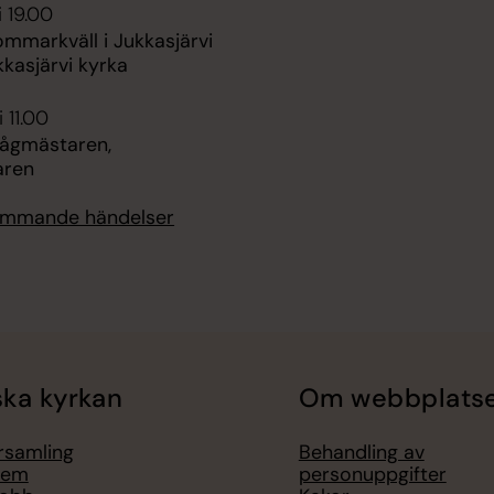
i 19.00
ommarkväll i Jukkasjärvi
kkasjärvi kyrka
 11.00
Tågmästaren,
aren
kommande händelser
ka kyrkan
Om webbplats
örsamling
Behandling av
lem
personuppgifter