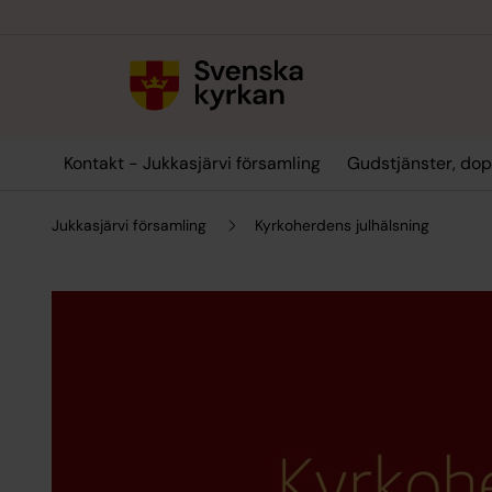
Till innehållet
Till undermeny
Kontakt - Jukkasjärvi församling
Gudstjänster, dop
Jukkasjärvi församling
Kyrkoherdens julhälsning