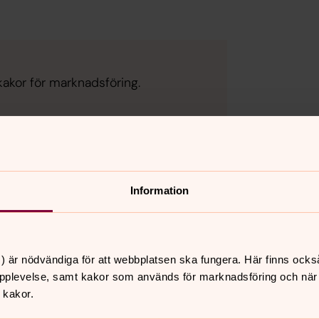
kakor för marknadsföring.
Information
) är nödvändiga för att webbplatsen ska fungera. Här finns ocks
pplevelse, samt kakor som används för marknadsföring och när vi
 kakor.
nnehåll?