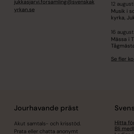
jukkasjarvi.forsamling@svenskak
12 august
yrkan.se
Musik i s
kyrka, Ju
16 augusti
Mässa i 
Tågmäst
Se fler 
Jourhavande präst
Svens
Hitta f
Akut samtals- och krisstöd.
Bli med
Prata eller chatta anonymt