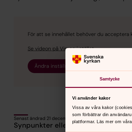
För att se innehållet behöver du acceptera 
Se videon på Vimeo i stället.
Ändra inställningar
Samtycke
Vi använder kakor
Vissa av våra kakor (cookies
som förbättrar din användaru
Senast ändrad 21 december 2020
plattformar. Läs mer om våra
Synpunkter eller frågor på sidans i