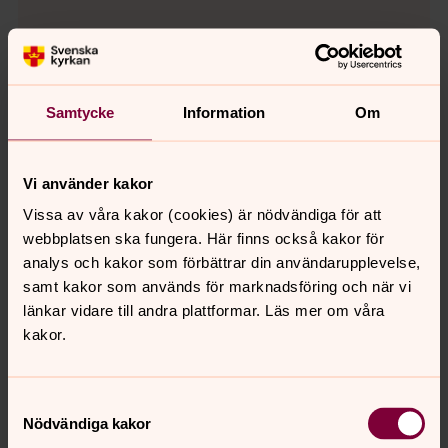
Samtycke
Information
Om
För att se innehållet behöver du acceptera kakor
för marknadsföring.
Se videon på YouTube i stället.
Vi använder kakor
Vissa av våra kakor (cookies) är nödvändiga för att
Ändra inställningar
webbplatsen ska fungera. Här finns också kakor för
analys och kakor som förbättrar din användarupplevelse,
samt kakor som används för marknadsföring och när vi
länkar vidare till andra plattformar. Läs mer om våra
kakor.
För att se innehållet behöver du acceptera kakor
för marknadsföring.
Samtyckesval
Nödvändiga kakor
Se videon på YouTube i stället.