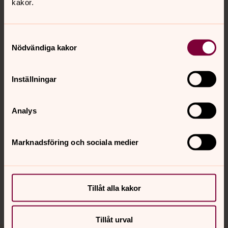
Tillbaka till toppen
Tillbaka till innehållet
kakor.
Samtyckesval
Nödvändiga kakor
Kontakt
Inställningar
Kalender
Analys
Hitta snabbt
Marknadsföring och sociala medier
Sociala kanaler
Tillåt alla kakor
Tillåt urval