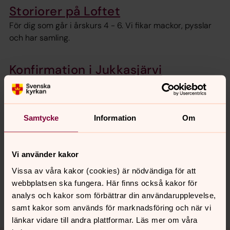
Storiorer på Loftet
För dig som går i årskurs 4 - 6. Vi fikar mackor, pysslar
och har samling.
Konfirmation i Jukkasjärvi
församling
Du är välkommen till konfirmation i kyrkan, oavsett om
du tror, tvivlar eller bara är nyfiken.
Samtycke
Information
Om
Svenska Kyrkans Unga
Vi använder kakor
Vissa av våra kakor (cookies) är nödvändiga för att
webbplatsen ska fungera. Här finns också kakor för
analys och kakor som förbättrar din användarupplevelse,
Dela
samt kakor som används för marknadsföring och när vi
länkar vidare till andra plattformar. Läs mer om våra