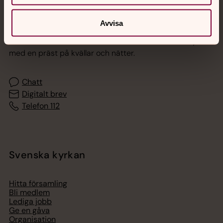
Jourhavande präst
Avvisa
Akut samtals- och krisstöd. Prata eller chatta anonymt
med en präst på kvällar och nätter.
Chatt
Digitalt brev
Telefon 112
Svenska kyrkan
Hitta församling
Bli medlem
Lediga jobb
Ge en gåva
Organisation