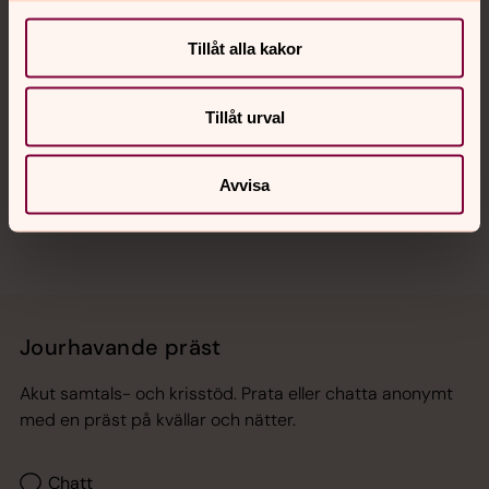
Kalender
Tillåt alla kakor
Hitta snabbt
Tillåt urval
Sociala kanaler
Avvisa
Jourhavande präst
Akut samtals- och krisstöd. Prata eller chatta anonymt
med en präst på kvällar och nätter.
Chatt