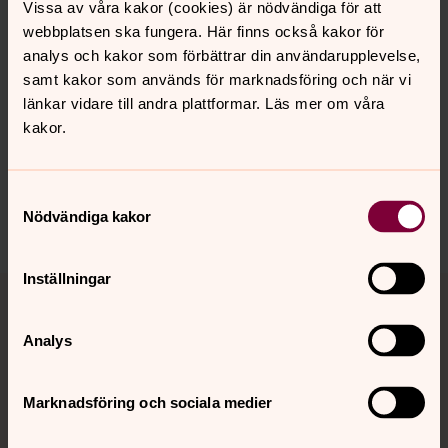
Vissa av våra kakor (cookies) är nödvändiga för att
webbplatsen ska fungera. Här finns också kakor för
analys och kakor som förbättrar din användarupplevelse,
Senast ändrad 5 april 2019
samt kakor som används för marknadsföring och när vi
Synpunkter eller frågor på sidans
länkar vidare till andra plattformar. Läs mer om våra
innehåll?
kakor.
jonkoping.info@svenskakyrkan.se
Dela
Samtyckesval
Nödvändiga kakor
Inställningar
Tillbaka till toppen
Tillbaka till innehållet
Analys
Kontakt
Marknadsföring och sociala medier