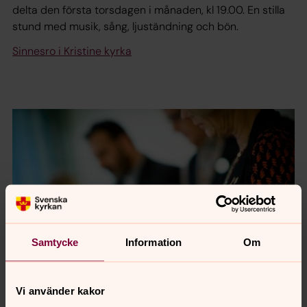
delta den första torsdagen i månaden, kl 19.00. En stilla
stund med musik, sång, ljuständning och bön.
Sinnesro i Kristine kyrka
Samtycke
Information
Om
Vi använder kakor