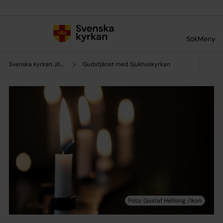
Till innehållet
Till undermeny
Sök
Meny
Svenska kyrkan Jönköping
Gudstjänst med Sjukhuskyrkan