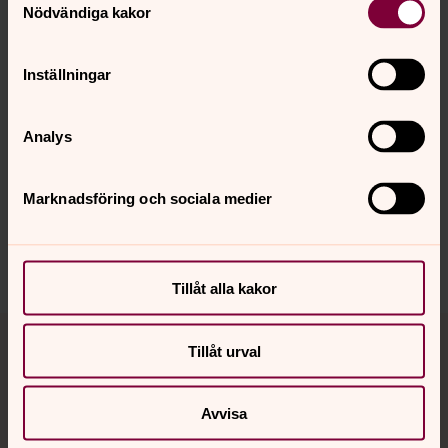
Nödvändiga kakor
Inställningar
Senast ändrad 13 januari 2026
Synpunkter eller frågor på sidans
Analys
innehåll?
jonkoping.info@svenskakyrkan.se
Marknadsföring och sociala medier
Dela
Tillåt alla kakor
Tillbaka till toppen
Tillbaka till innehållet
Tillåt urval
Avvisa
Kontakt