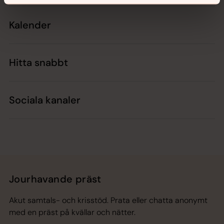
Kalender
Hitta snabbt
Sociala kanaler
Jourhavande präst
Akut samtals- och krisstöd. Prata eller chatta anonymt
med en präst på kvällar och nätter.