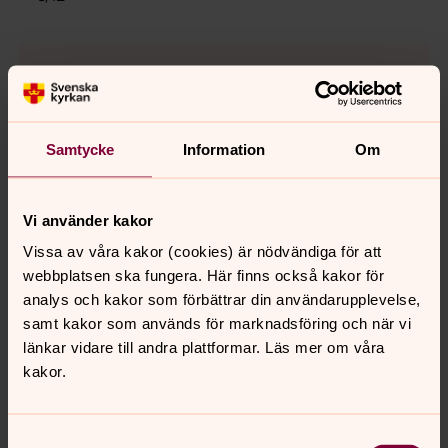
Gud i dina händer psalm 769
Södra Vätterbygdens musikstudenter
Samtycke
Information
Om
0:00
04:20
Spela
Vi använder kakor
Vissa av våra kakor (cookies) är nödvändiga för att
webbplatsen ska fungera. Här finns också kakor för
analys och kakor som förbättrar din användarupplevelse,
Sinnesrobönen
samt kakor som används för marknadsföring och när vi
länkar vidare till andra plattformar. Läs mer om våra
Gud, ge mig sinnesro
kakor.
att acceptera det jag inte kan förändra
mod att förändra det jag kan
och förstånd att inse skillnaden
Samtyckesval