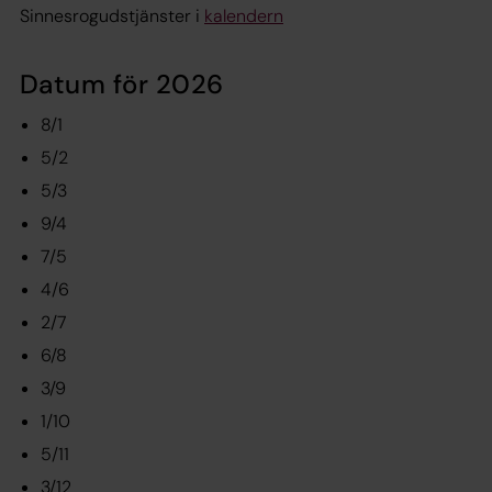
Sinnesrogudstjänster i
kalendern
Datum för 2026
8/1
5/2
5/3
9/4
7/5
4/6
2/7
6/8
3/9
1/10
5/11
3/12