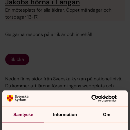
Jakobs hörna i Längan
En mötesplats för alla åldrar. Öppet måndagar och
torsdagar 13-17.
Ge gärna respons på artiklar och innehåll
Skicka
Nedan finns sidor från Svenska kyrkan på nationell nivå.
Du kommer att lämna församlingens webbplats och
omdirigeras till Svenska kyrkans gemensamma
webbplats.
Samtycke
Information
Om
Bönewebben
är en plats där du kan skriva din bön och
tända ett ljus för någon du tänker på.