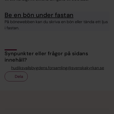
Be en bön under fastan
På bönewebben kan du skriva en bön eller tända ett ljus
i fastan.
Synpunkter eller frågor på sidans
innehåll?
hudiksvallsbygdens.forsamling@svenskakyrkan.se
Dela
Tillbaka till toppen
Tillbaka till innehållet