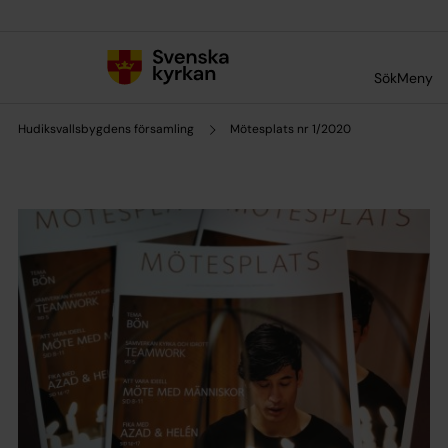
Till innehållet
Till undermeny
Sök
Meny
Hudiksvallsbygdens församling
Mötesplats nr 1/2020