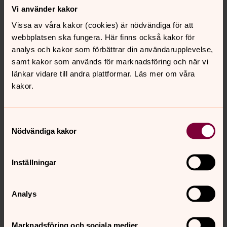
Vi använder kakor
Act Svenska kyrkan
är Svenska kyrkans gemensamma
Vissa av våra kakor (cookies) är nödvändiga för att
sida för fasteaktionen.
webbplatsen ska fungera. Här finns också kakor för
OMG
är en sida för dig som är ung och/eller vill veta mer
analys och kakor som förbättrar din användarupplevelse,
om kristen tro
samt kakor som används för marknadsföring och när vi
länkar vidare till andra plattformar. Läs mer om våra
kakor.
Se ljuset på
Bönewebben
9 Augusti 2026
Samtyckesval
Nödvändiga kakor
Inställningar
Analys
Marknadsföring och sociala medier