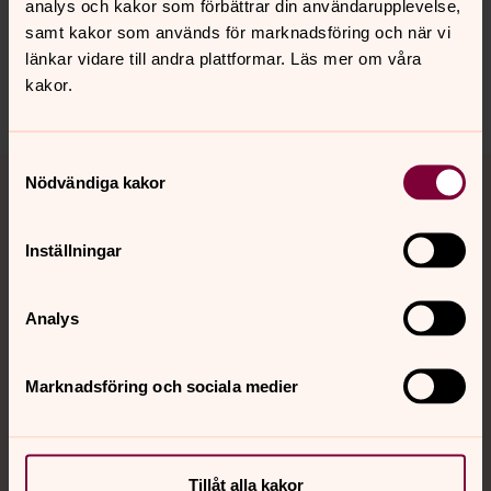
analys och kakor som förbättrar din användarupplevelse,
hedvigeleonoraoscars.forsamling@svenskakyrkan.se
samt kakor som används för marknadsföring och när vi
Dela
länkar vidare till andra plattformar. Läs mer om våra
kakor.
Samtyckesval
Tillbaka till toppen
Tillbaka till innehållet
Nödvändiga kakor
Inställningar
Kontakt
Analys
Kalender
Marknadsföring och sociala medier
Hitta snabbt
Tillåt alla kakor