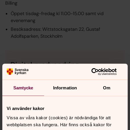
Billing
Öppet tisdag-fredag kl 11.00-15.00 samt vid
evenemang
Besöksadress: Wittstocksgatan 22, Gustaf
Adolfsparken, Stockholm
Digital rundvandring
Se Gustaf Adolfskyrkan i panoramavy
Samtycke
Information
Om
Vi använder kakor
Senast ändrad 24 mars 2026
Synpunkter eller frågor på sidans
Vissa av våra kakor (cookies) är nödvändiga för att
innehåll?
webbplatsen ska fungera. Här finns också kakor för