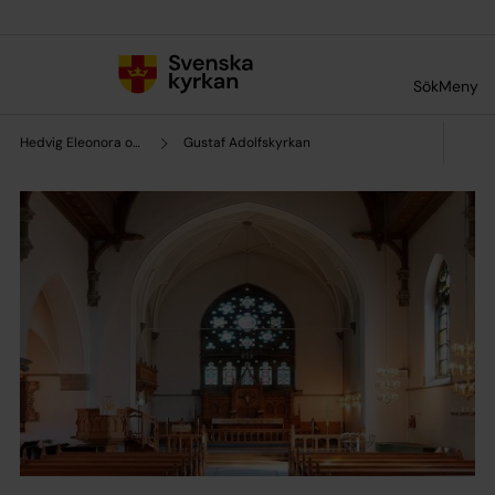
Till innehållet
Till undermeny
Sök
Meny
Hedvig Eleonora och Oscars församling
Gustaf Adolfskyrkan