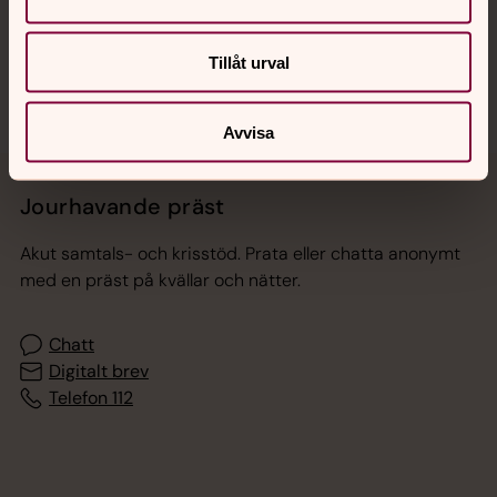
Sociala kanaler
Tillåt urval
Avvisa
Jourhavande präst
Akut samtals- och krisstöd. Prata eller chatta anonymt
med en präst på kvällar och nätter.
Chatt
Digitalt brev
Telefon 112