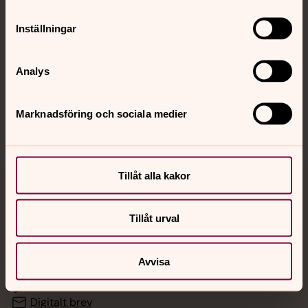
Inställningar
Hitta snabbt
Analys
Sociala kanaler
Marknadsföring och sociala medier
Tillåt alla kakor
Jourhavande präst
Tillåt urval
Akut samtals- och krisstöd. Prata eller chatta anonymt
med en präst på kvällar och nätter.
Avvisa
Chatt
Digitalt brev