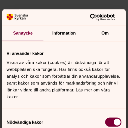
Senast ändrad 29 maj 2026
Synpunkter eller frågor på sidans
innehåll?
Samtycke
Information
Om
hedvigeleonoraoscars.forsamling@svenskakyrkan.se
Dela
Vi använder kakor
Vissa av våra kakor (cookies) är nödvändiga för att
webbplatsen ska fungera. Här finns också kakor för
Tillbaka till toppen
Tillbaka till innehållet
analys och kakor som förbättrar din användarupplevelse,
samt kakor som används för marknadsföring och när vi
länkar vidare till andra plattformar. Läs mer om våra
kakor.
Kontakt
Samtyckesval
Kalender
Nödvändiga kakor