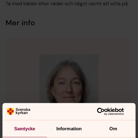
Ta med kläder efter väder och något varmt att sitta på.
Mer info
Samtycke
Information
Om