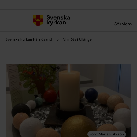
Till innehållet
Till undermeny
Sök
Meny
Svenska kyrkan Härnösand
Vi möts i Ullånger