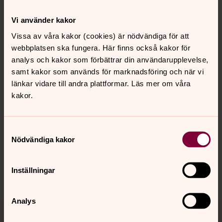
Akar Holmgren
Vi använder kakor
Diakon - teckenspråkiga verksamheten
Vissa av våra kakor (cookies) är nödvändiga för att
webbplatsen ska fungera. Här finns också kakor för
SMS:
076-142 66 08
akar.holmgren@svenskakyrkan.se
E-post:
analys och kakor som förbättrar din användarupplevelse,
samt kakor som används för marknadsföring och när vi
länkar vidare till andra plattformar. Läs mer om våra
kakor.
Synpunkter eller frågor på sidans
Samtyckesval
innehåll?
Nödvändiga kakor
harnosand.pastorat@svenskakyrkan.se
Inställningar
Dela
Analys
Tillbaka till toppen
Tillbaka till innehållet