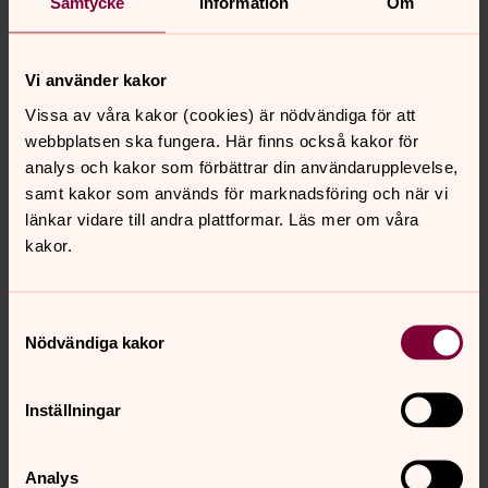
Samtycke
Information
Om
Vad sägs om 444 möten med våra diakoner, 205
körsångare och nästan 23 000 gudstjänstbesökare.
Vi använder kakor
Totalt förra året hade vi 64 000 besökare.
Vissa av våra kakor (cookies) är nödvändiga för att
– Oavsett om du står för något av de 64 000 besöken
webbplatsen ska fungera. Här finns också kakor för
eller inte vill vi rikta ett stort tack till alla som på ett eller
analys och kakor som förbättrar din användarupplevelse,
annat sätt bidragit under 2018, säger domprost Kent
samt kakor som används för marknadsföring och när vi
Nordin.
länkar vidare till andra plattformar. Läs mer om våra
Trevlig läsning!
kakor.
Samtyckesval
Nödvändiga kakor
Synpunkter eller frågor på sidans
innehåll?
Inställningar
harnosand.pastorat@svenskakyrkan.se
Dela
Analys