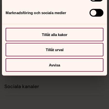
Tillbaka till toppen
Tillbaka till innehållet
Marknadsföring och sociala medier
Kontakt
Tillåt alla kakor
Kalender
Tillåt urval
Avvisa
Hitta snabbt
Sociala kanaler