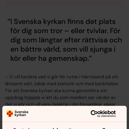
I Svenska kyrkan finns det plats
för dig som tror – eller tvivlar. För
dig som längtar efter rättvisa och
en bättre värld, som vill sjunga i
kör eller ha gemenskap.
– Vi vill berätta vad vi gör för nytta i Härnösand på ett
lättsamt sätt, både med statistik och med berättelser.
För att Svenska kyrkan ska kunna genomföra sitt
uppdrag hoppas vi att du som medlem ser värdet av
det vi gör och vill vara delaktig i din församling, säger
domprost Kent Nordin.
Vi gör mer än du tror!