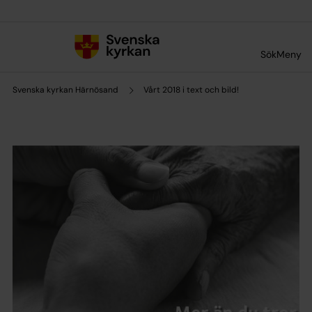
Till innehållet
Till undermeny
Sök
Meny
Svenska kyrkan Härnösand
Vårt 2018 i text och bild!