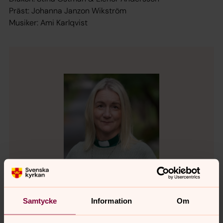
Präst: Johanna Janzon Wikström
Musiker: Ami Karlqvist
Samtycke
Information
Om