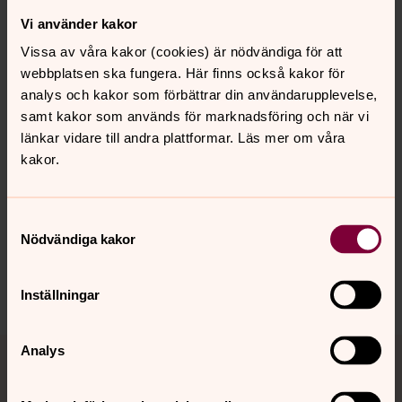
Stina Östman
Vi använder kakor
Diakon, Svenska kyrkan Härnösand
Vissa av våra kakor (cookies) är nödvändiga för att
Direkt:
0611-288 22
webbplatsen ska fungera. Här finns också kakor för
stina.ostman@svenskakyrkan.se
E-post:
analys och kakor som förbättrar din användarupplevelse,
samt kakor som används för marknadsföring och när vi
länkar vidare till andra plattformar. Läs mer om våra
kakor.
Synpunkter eller frågor på sidans
Samtyckesval
innehåll?
Nödvändiga kakor
harnosand.pastorat@svenskakyrkan.se
Dela
Inställningar
Tillbaka till toppen
Tillbaka till innehållet
Analys