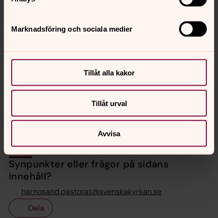
Marknadsföring och sociala medier
Christina Nilsson
Arbetsledande församlingspedagog, Svenska
kyrkan Härnösand
Tillåt alla kakor
Direkt:
0611-288 32
Växel:
0611-288 00
christina.s.nilsson@svenskakyrkan.se
E-post:
Tillåt urval
Avvisa
Synpunkter eller frågor på sidans
innehåll?
harnosand.pastorat@svenskakyrkan.se
Dela