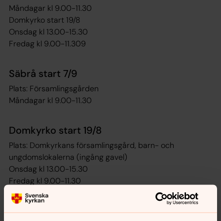
Måndagar kl 9.00-11.30
Domkyrko start 19/8
Onsdag kl 13.00-15.30
Fredag kl 9.00-11.309
Säbrå start 7/9
Plats: Församlingsgården
Måndagar kl 9.00-11.30
Domkyrko start 19/8
Plats: Domkyrkans församlingsgård, barn- och
ungdomslokalerna (ingång gavel)
Onsdag kl 13.00-15.30
Fredag kl 9.00-11.30
Fotograf artikelbild, Ian Taylor Photographer