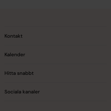
Tillbaka till toppen
Tillbaka till innehållet
Kontakt
Kalender
Hitta snabbt
Sociala kanaler