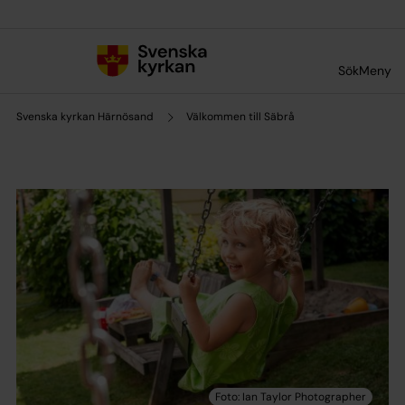
Till innehållet
Till undermeny
Sök
Meny
Svenska kyrkan Härnösand
Välkommen till Säbrå