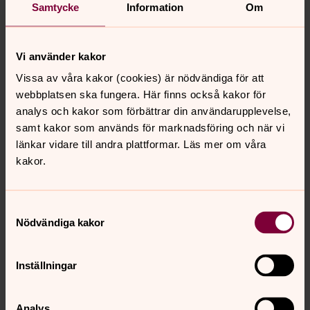
Samtycke
Information
Om
Inflyttningsfest i Säbrå för Stor &
Liten
Vi använder kakor
Boka in i kalendern! 7 september kl 9-13. Vi bjuder på
Vissa av våra kakor (cookies) är nödvändiga för att
lunch. Program kommer. Anmälan öppnar 17/8.
webbplatsen ska fungera. Här finns också kakor för
analys och kakor som förbättrar din användarupplevelse,
samt kakor som används för marknadsföring och när vi
länkar vidare till andra plattformar. Läs mer om våra
kakor.
Samtyckesval
Nödvändiga kakor
Inställningar
Analys