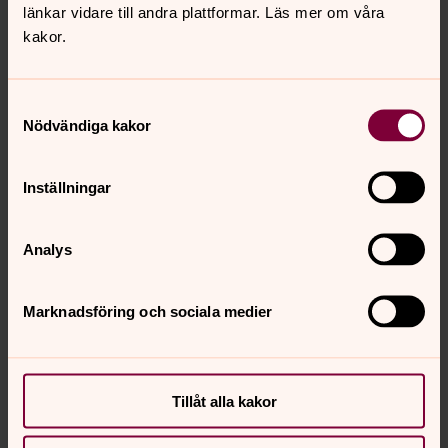
länkar vidare till andra plattformar. Läs mer om våra
kakor.
Samtyckesval
Nödvändiga kakor
Christina Ahlenius
Diakon, Svenska kyrkan Härnösand
Inställningar
Direkt:
0611-288 21
christina.ahlenius@svenskakyrkan.se
E-post:
Analys
Marknadsföring och sociala medier
Synpunkter eller frågor på sidans
innehåll?
Tillåt alla kakor
harnosand.pastorat@svenskakyrkan.se