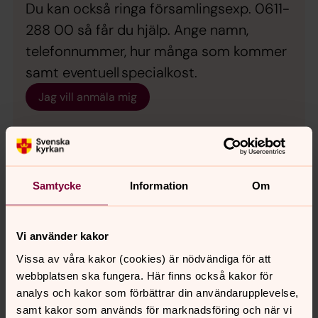
Du kan också ringa församlingsexp. 0611-
288 00 så får du hjälp. Ange namn,
telefonnummer, hur många som kommer
samt eventuell specialkost.
Jag vill anmäla mig
Samtycke
Information
Om
Vi använder kakor
Vissa av våra kakor (cookies) är nödvändiga för att
webbplatsen ska fungera. Här finns också kakor för
analys och kakor som förbättrar din användarupplevelse,
samt kakor som används för marknadsföring och när vi