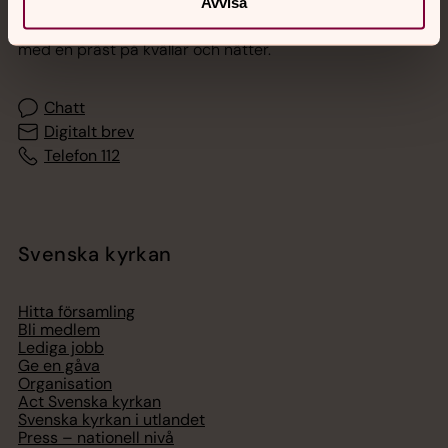
Avvisa
Akut samtals- och krisstöd. Prata eller chatta anonymt
med en präst på kvällar och nätter.
Chatt
Digitalt brev
Telefon 112
Svenska kyrkan
Hitta församling
Bli medlem
Lediga jobb
Ge en gåva
Organisation
Act Svenska kyrkan
Svenska kyrkan i utlandet
Press – nationell nivå