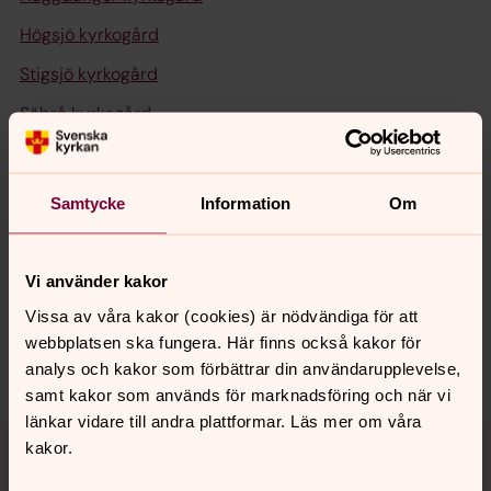
Högsjö kyrkogård
Stigsjö kyrkogård
Säbrå kyrkogård
Viksjö kyrkogård
Samtycke
Information
Om
Synpunkter eller frågor på sidans
Vi använder kakor
innehåll?
Vissa av våra kakor (cookies) är nödvändiga för att
harnosand.pastorat@svenskakyrkan.se
webbplatsen ska fungera. Här finns också kakor för
Dela
analys och kakor som förbättrar din användarupplevelse,
samt kakor som används för marknadsföring och när vi
länkar vidare till andra plattformar. Läs mer om våra
Tillbaka till toppen
Tillbaka till innehållet
kakor.