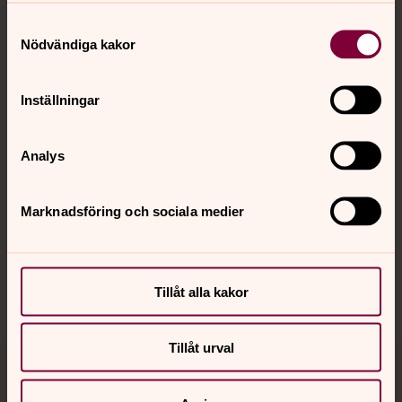
Samtyckesval
Kontakt
Nödvändiga kakor
Inställningar
Kalender
Analys
Hitta snabbt
Marknadsföring och sociala medier
Sociala kanaler
Tillåt alla kakor
Tillåt urval
Jourhavande präst