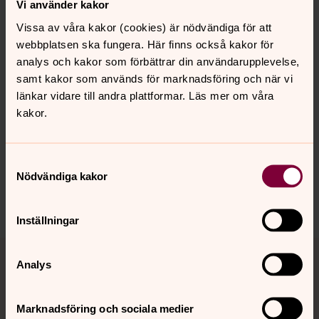
Vi använder kakor
Direkt:
SMS:
Växel:
0611-288 33
070-378 92 75
0611-288 00
Vissa av våra kakor (cookies) är nödvändiga för att
margot.berg@svenskakyrkan.se
E-post:
webbplatsen ska fungera. Här finns också kakor för
analys och kakor som förbättrar din användarupplevelse,
samt kakor som används för marknadsföring och när vi
länkar vidare till andra plattformar. Läs mer om våra
kakor.
Synpunkter eller frågor på sidans
innehåll?
Samtyckesval
harnosand.pastorat@svenskakyrkan.se
Nödvändiga kakor
Dela
Inställningar
Tillbaka till toppen
Tillbaka till innehållet
Analys
Marknadsföring och sociala medier
Kontakt