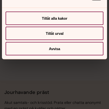
Kalender
Tillåt alla kakor
Tillåt urval
Hitta snabbt
Avvisa
Sociala kanaler
Jourhavande präst
Akut samtals- och krisstöd. Prata eller chatta anonymt
med en präst på kvällar och nätter.