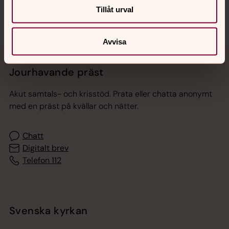
Tillåt urval
Avvisa
Jourhavande präst
Akut samtals- och krisstöd. Prata eller chatta anonymt
med en präst på kvällar och nätter.
Chatt
Digitalt brev
Telefon 112
Svenska kyrkan