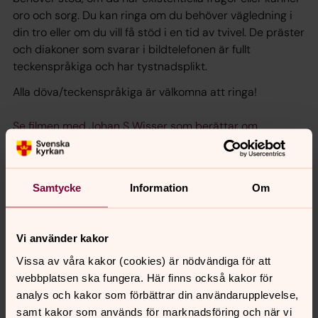
oro och sorg. Du kan ringa om du behöver vägledning i
din tro eller om du vill få stöd i en tid av tvivel. De präster
och diakoner som svarar i bildtelefonen är fullt
teckenspråkiga och har tystnadsplikt.
Alla döva/teckenspråkiga är välkomna att ringa!
Se filmen med Johan S Wisser som berättar om
jourtelefonen (Klicka på länken)
Adress till jourtelefonen: svenskakyrkan@ectalk.se
Samtycke
Information
Om
Jourtelefonen är öppen: Måndag 10 - 16, onsdag 10 - 19
och fredag 10-16.
Vi använder kakor
Vissa av våra kakor (cookies) är nödvändiga för att
webbplatsen ska fungera. Här finns också kakor för
Synpunkter eller frågor på sidans
analys och kakor som förbättrar din användarupplevelse,
innehåll?
samt kakor som används för marknadsföring och när vi