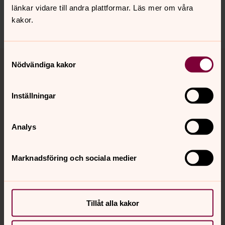
harnosand.pastorat@svenskakyrkan.se
länkar vidare till andra plattformar. Läs mer om våra
Dela
kakor.
Tillbaka till toppen
Tillbaka till innehållet
Samtyckesval
Nödvändiga kakor
Inställningar
Kontakt
Analys
Kalender
Marknadsföring och sociala medier
Hitta snabbt
Tillåt alla kakor
Sociala kanaler