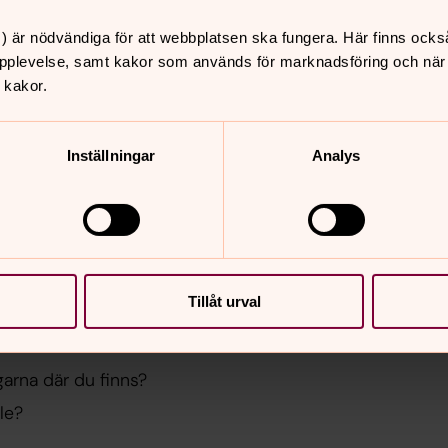
ller avgörande händelse i ditt liv.
) är nödvändiga för att webbplatsen ska fungera. Här finns ocks
pplevelse, samt kakor som används för marknadsföring och när vi
 kakor.
om att vila stadigt
n en trosgemenskap.
Inställningar
Analys
Tillåt urval
teologi – kyrka och
arna där du finns?
le?