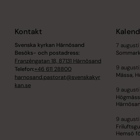
Tillbaka till toppen
Tillbaka till innehållet
Kontakt
Kalend
Svenska kyrkan Härnösand
7 augusti
Besöks- och postadress:
Sommarko
Franzéngatan 18, 87131 Härnösand
9 augusti
Telefon:
+46 611 28800
Mässa, H
harnosand.pastorat@svenskakyr
kan.se
9 augusti
Högmässa
Härnösa
9 augusti
Friluftsg
Hemsö fö