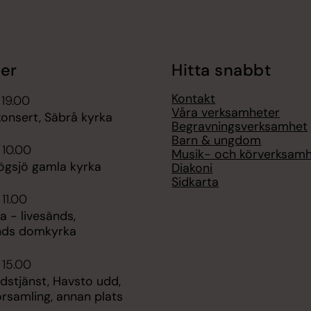
er
Hitta snabbt
Kontakt
 19.00
Våra verksamheter
nsert, Säbrå kyrka
Begravningsverksamhet
Barn & ungdom
 10.00
Musik- och körverksam
ögsjö gamla kyrka
Diakoni
Sidkarta
 11.00
 - livesänds,
nds domkyrka
 15.00
udstjänst, Havsto udd,
rsamling, annan plats