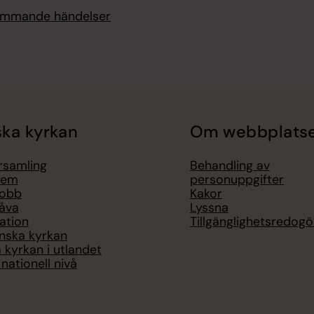
kommande händelser
ka kyrkan
Om webbplats
örsamling
Behandling av
lem
personuppgifter
jobb
Kakor
åva
Lyssna
ation
Tillgänglighetsredogö
nska kyrkan
 kyrkan i utlandet
nationell nivå