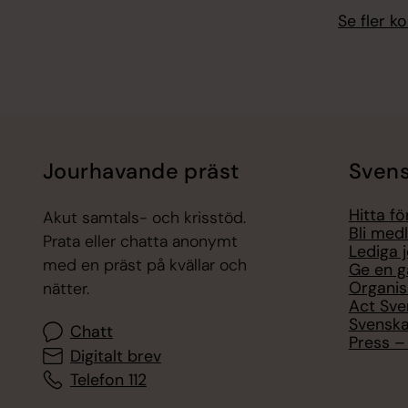
Se fler 
Jourhavande präst
Svens
Hitta f
Akut samtals- och krisstöd.
Bli med
Prata eller chatta anonymt
Lediga 
med en präst på kvällar och
Ge en g
Organis
nätter.
Act Sve
Svenska
Chatt
Press – 
Digitalt brev
Telefon 112