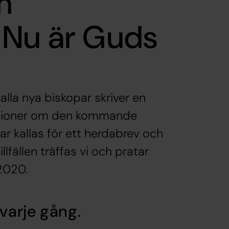
m
 Nu är Guds
 alla nya biskopar skriver en
visioner om den kommande
ukar kallas för ett herdabrev och
llfällen träffas vi och pratar
2020.
 varje gång.