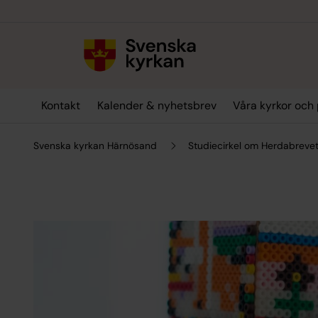
Till innehållet
Till undermeny
Kontakt
Kalender & nyhetsbrev
Våra kyrkor och 
Svenska kyrkan Härnösand
Studiecirkel om Herdabrevet