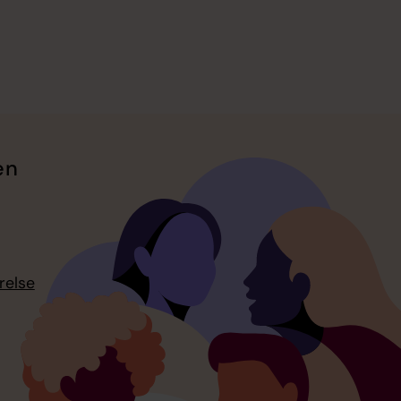
en
relse