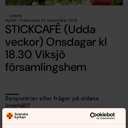
Lyssna
Nyhet / Publicerad 24 september 2018
STICKCAFÉ (Udda
veckor) Onsdagar kl
18.30 Viksjö
församlingshem
Synpunkter eller frågor på sidans
innehåll?
harnosand.pastorat@svenskakyrkan.se
Dela