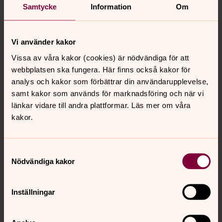
Samtycke
Information
Om
Tillbaka till toppen
Tillbaka till innehållet
Vi använder kakor
Vissa av våra kakor (cookies) är nödvändiga för att
webbplatsen ska fungera. Här finns också kakor för
Kontakt
analys och kakor som förbättrar din användarupplevelse,
samt kakor som används för marknadsföring och när vi
länkar vidare till andra plattformar. Läs mer om våra
Kalender
kakor.
Hitta snabbt
Samtyckesval
Nödvändiga kakor
Sociala kanaler
Inställningar