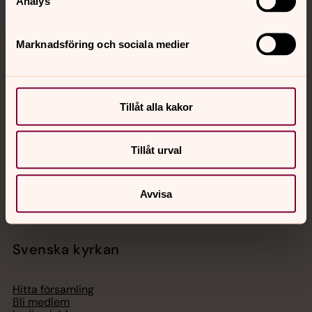
Analys
Marknadsföring och sociala medier
Jourhavande präst
Akut samtals- och krisstöd. Prata eller chatta anonymt
med en präst på kvällar och nätter.
Tillåt alla kakor
Chatt
Tillåt urval
Digitalt brev
Telefon 112
Avvisa
Svenska kyrkan
Hitta församling
Bli medlem