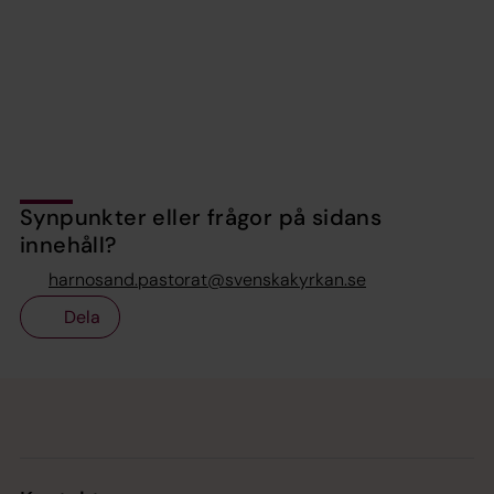
Synpunkter eller frågor på sidans
innehåll?
harnosand.pastorat@svenskakyrkan.se
Dela
Tillbaka till toppen
Tillbaka till innehållet