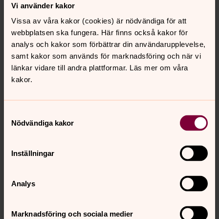
Vi använder kakor
söndagen den 15 juli kl 18.00
Vissa av våra kakor (cookies) är nödvändiga för att
”Lätt som en sommarfjäril”
webbplatsen ska fungera. Här finns också kakor för
Marta Parkman. Kicki och Petter Sjöstedt.
analys och kakor som förbättrar din användarupplevelse,
samt kakor som används för marknadsföring och när vi
länkar vidare till andra plattformar. Läs mer om våra
.................................................
kakor.
Musikandakter
Säbrå kyrka
Samtyckesval
Nödvändiga kakor
onsdagen den 4 juli kl 11.30
Sanna och Klas Norberg.
Inställningar
onsdagen den 11 juli kl 11.30
Analys
Anders Falbe
kl 12.30 Kyrkogårdsvandring med Peter Norberg.
Marknadsföring och sociala medier