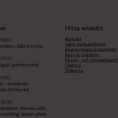
er
Hitta snabbt
Kontakt
 19.00
Våra verksamheter
nsert, Säbrå kyrka
Begravningsverksamhet
Barn & ungdom
 10.00
Musik- och körverksam
ögsjö gamla kyrka
Diakoni
Sidkarta
 11.00
 - livesänds,
nds domkyrka
 15.00
udstjänst, Havsto udd,
rsamling, annan plats