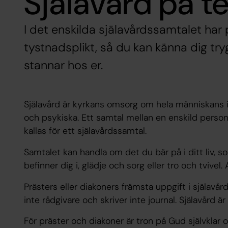
Själavård på 
I det enskilda själavårdssamtalet har 
tystnadsplikt, så du kan känna dig tr
stannar hos er.
Själavård är kyrkans omsorg om hela människans in
och psykiska. Ett samtal mellan en enskild person 
kallas för ett själavårdssamtal.
Samtalet kan handla om det du bär på i ditt liv, s
befinner dig i, glädje och sorg eller tro och tvivel. 
Prästers eller diakoners främsta uppgift i själavård
inte rådgivare och skriver inte journal. Själavård ä
För präster och diakoner är tron på Gud självklar