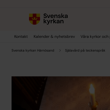
Till innehållet
Till undermeny
Kontakt
Kalender & nyhetsbrev
Våra kyrkor och 
Svenska kyrkan Härnösand
Själavård på teckenspråk