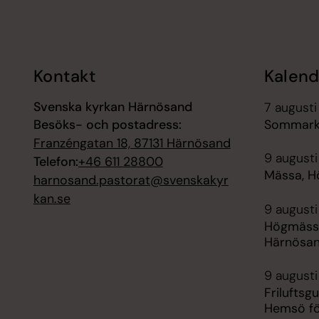
Tillbaka till toppen
Tillbaka till innehållet
Kontakt
Kalend
Svenska kyrkan Härnösand
7 augusti
Besöks- och postadress:
Sommarko
Franzéngatan 18, 87131 Härnösand
9 augusti
Telefon:
+46 611 28800
Mässa, H
harnosand.pastorat@svenskakyr
kan.se
9 augusti
Högmässa
Härnösa
9 augusti
Friluftsg
Hemsö fö