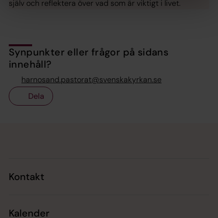
själv och reflektera över vad som är viktigt i livet.
Synpunkter eller frågor på sidans
innehåll?
harnosand.pastorat@svenskakyrkan.se
Dela
Tillbaka till toppen
Tillbaka till innehållet
Kontakt
Kalender