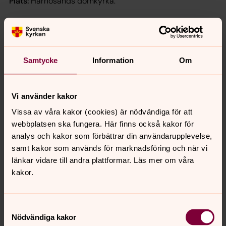
Plats:
Härnösands domkyrka.
Anmälan
harnosand.pastorat@svenskakyrkan.se eller telefon
0611-288 00.
Samtycke
Information
Om
Välkommen med din anmälan senast den 9 mars 2020.
Ange telefonnummer, ev. allergier. Vi kan erbjuda skjuts
Vi använder kakor
till Säbrå från stan.
Vissa av våra kakor (cookies) är nödvändiga för att
Kontakta diakon Christina Ahlenius för mer information.
webbplatsen ska fungera. Här finns också kakor för
analys och kakor som förbättrar din användarupplevelse,
samt kakor som används för marknadsföring och när vi
länkar vidare till andra plattformar. Läs mer om våra
kakor.
Samtyckesval
Nödvändiga kakor