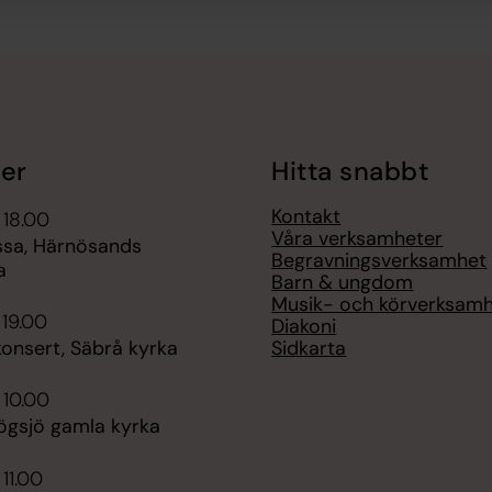
er
Hitta snabbt
Kontakt
 18.00
Våra verksamheter
ssa, Härnösands
Begravningsverksamhet
a
Barn & ungdom
Musik- och körverksam
 19.00
Diakoni
Sidkarta
nsert, Säbrå kyrka
 10.00
ögsjö gamla kyrka
 11.00