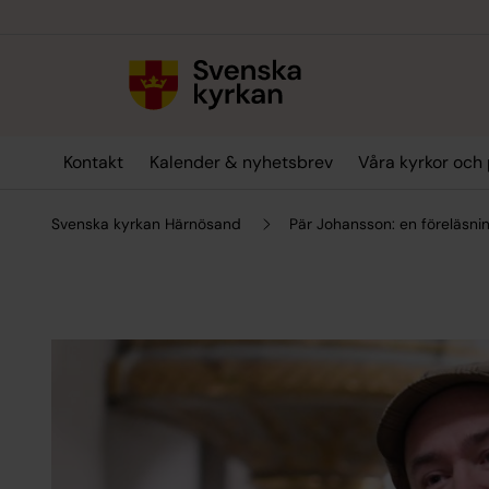
Till innehållet
Till undermeny
Kontakt
Kalender & nyhetsbrev
Våra kyrkor och 
Svenska kyrkan Härnösand
Pär Johansson: en föreläsni