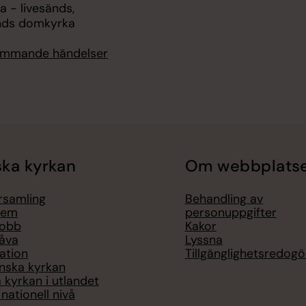
 - livesänds,
nds domkyrka
kommande händelser
ka kyrkan
Om webbplats
örsamling
Behandling av
lem
personuppgifter
jobb
Kakor
åva
Lyssna
ation
Tillgänglighetsredogö
nska kyrkan
 kyrkan i utlandet
nationell nivå