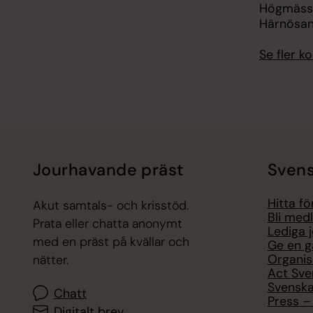
Högmässa
Härnösa
Se fler 
Jourhavande präst
Svens
Hitta f
Akut samtals- och krisstöd.
Bli med
Prata eller chatta anonymt
Lediga 
med en präst på kvällar och
Ge en g
Organis
nätter.
Act Sve
Svenska
Chatt
Press – 
Digitalt brev