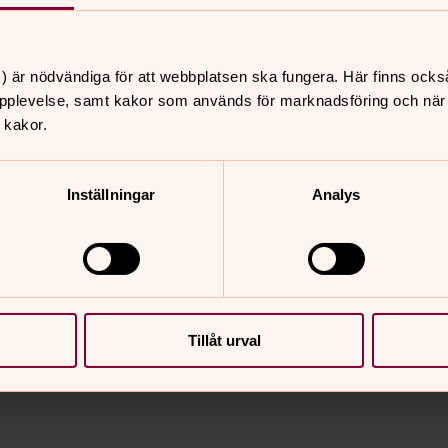
e vi förstå att på hans jobb är ingen
ativ till och vara ledare för Glada
) är nödvändiga för att webbplatsen ska fungera. Här finns ocks
pplevelse, samt kakor som används för marknadsföring och när vi
ch normalstörda agerar tillsammans på
 kakor.
" och "Trollkarlen från Oz" innehåller
nden i New York, långfilmen "Hur många
amfilmskaraktären ICA-Jerry.
Inställningar
Analys
Tillåt urval
nnehåll?