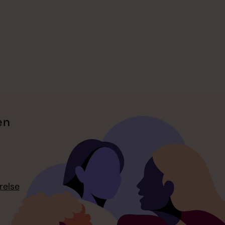
en
relse