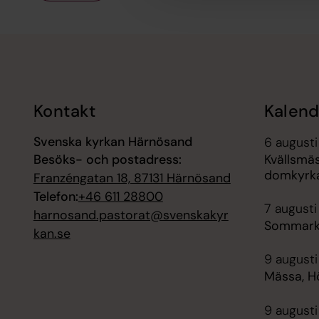
Tillbaka till toppen
Tillbaka till innehållet
Kontakt
Kalend
Svenska kyrkan Härnösand
6 augusti
Besöks- och postadress:
Kvällsmä
domkyrk
Franzéngatan 18, 87131 Härnösand
Telefon:
+46 611 28800
7 augusti
harnosand.pastorat@svenskakyr
Sommarko
kan.se
9 augusti
Mässa, H
9 augusti