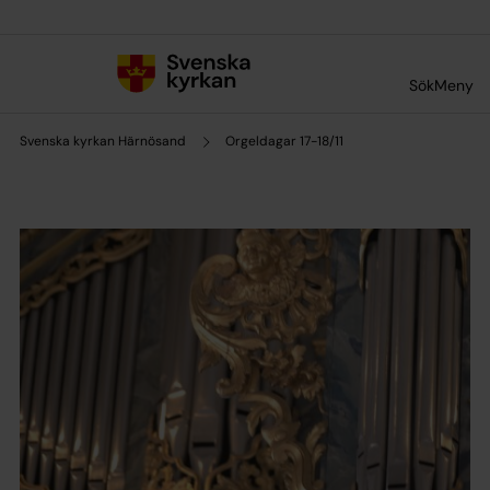
Till innehållet
Till undermeny
Sök
Meny
Svenska kyrkan Härnösand
Orgeldagar 17-18/11