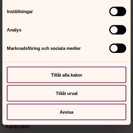
Inställningar
Synpunkter eller frågor på sidans
Analys
innehåll?
harnosand.pastorat@svenskakyrkan.se
Marknadsföring och sociala medier
Dela
Tillbaka till toppen
Tillbaka till innehållet
Tillåt alla kakor
Tillåt urval
Kontakt
Avvisa
Kalender