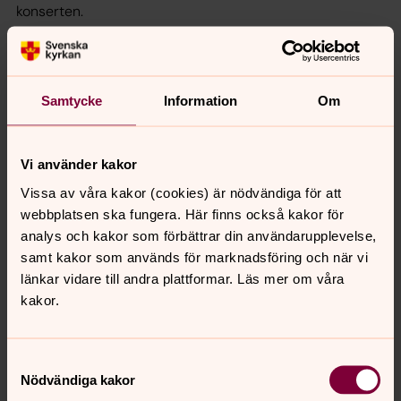
konserten.
Stigsjö kyrka
18/11 kl 17.30 Orgelkonsert
Samtycke
Information
Om
Organist Eskil Lindbäck. ”Svenskt svårmod”. Musik av
Fryklöf och Sixten.
Vi använder kakor
Vissa av våra kakor (cookies) är nödvändiga för att
webbplatsen ska fungera. Här finns också kakor för
analys och kakor som förbättrar din användarupplevelse,
samt kakor som används för marknadsföring och när vi
länkar vidare till andra plattformar. Läs mer om våra
kakor.
Samtyckesval
Nödvändiga kakor