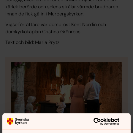
kärlek berörde och solens strålar värmde brudparen
innan de fick gå in i Murbergskyrkan.
Vigselförrättare var domprost Kent Nordin och
domkyrkokaplan Cristina Grönroos.
Text och bild: Maria Prytz