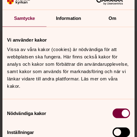
harnosand.pastorat@svenskakyrkan.se
Dela
Samtycke
Information
Om
Tillbaka till toppen
Tillbaka till innehållet
Vi använder kakor
Vissa av våra kakor (cookies) är nödvändiga för att
webbplatsen ska fungera. Här finns också kakor för
Kontakt
analys och kakor som förbättrar din användarupplevelse,
samt kakor som används för marknadsföring och när vi
länkar vidare till andra plattformar. Läs mer om våra
kakor.
Kalender
Samtyckesval
Hitta snabbt
Nödvändiga kakor
Inställningar
Sociala kanaler