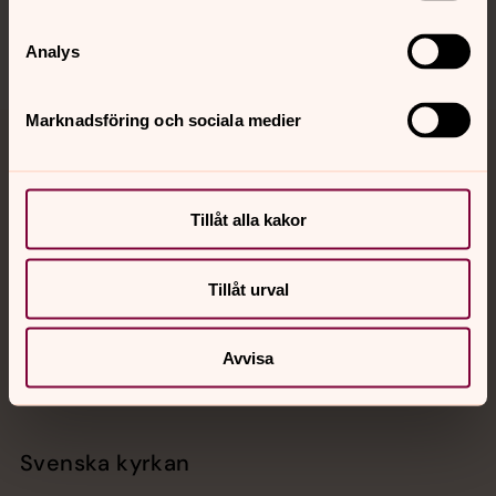
Analys
Marknadsföring och sociala medier
Jourhavande präst
Akut samtals- och krisstöd. Prata eller chatta anonymt
Tillåt alla kakor
med en präst på kvällar och nätter.
Tillåt urval
Chatt
Digitalt brev
Telefon 112
Avvisa
Svenska kyrkan