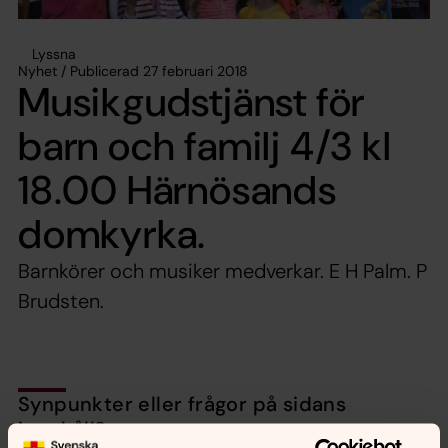
Lyssna
Nyhet / Publicerad 27 februari 2018
Musikgudstjänst för
barn och familj 4/3 kl
18.00 Härnösands
domkyrka.
Barnkörer och musiker medverkar. E H Palm. P
Brudsten.
Synpunkter eller frågor på sidans
innehåll?