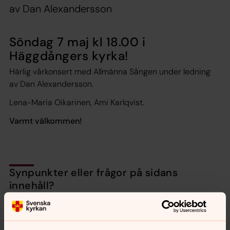
av Dan Alexandersson
Söndag 7 maj kl 18.00 i
Häggdångers kyrka!
Härlig vårkonsert med Allmänna Sången under ledning
av Dan Alexandersson.
Lena-Maria Oikarinen, Ami Karlqvist.
Varmt välkommen!
Synpunkter eller frågor på sidans
innehåll?
harnosand.pastorat@svenskakyrkan.se
Dela