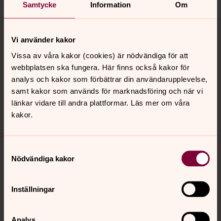
Samtycke
Information
Om
Tillbaka till toppen
Tillbaka till innehållet
Vi använder kakor
Vissa av våra kakor (cookies) är nödvändiga för att
webbplatsen ska fungera. Här finns också kakor för
Kontakt
analys och kakor som förbättrar din användarupplevelse,
samt kakor som används för marknadsföring och när vi
länkar vidare till andra plattformar. Läs mer om våra
Kalender
kakor.
Hitta snabbt
Samtyckesval
Nödvändiga kakor
Sociala kanaler
Inställningar
Analys