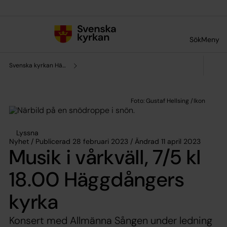
Till innehållet
Till undermeny
Sök
Meny
Svenska kyrkan Härnösand
Lyssna
Nyhet / Publicerad 28 februari 2023 / Ändrad 11 april 2023
Musik i vårkväll, 7/5 kl
18.00 Häggdångers
kyrka
Konsert med Allmänna Sången under ledning