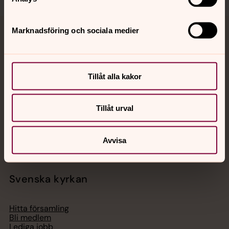
Marknadsföring och sociala medier
Jourhavande präst
Akut samtals- och krisstöd. Prata eller chatta anonymt
med en präst på kvällar och nätter.
Tillåt alla kakor
Chatt
Tillåt urval
Digitalt brev
Telefon 112
Avvisa
Svenska kyrkan
Hitta församling
Bli medlem
Lediga jobb