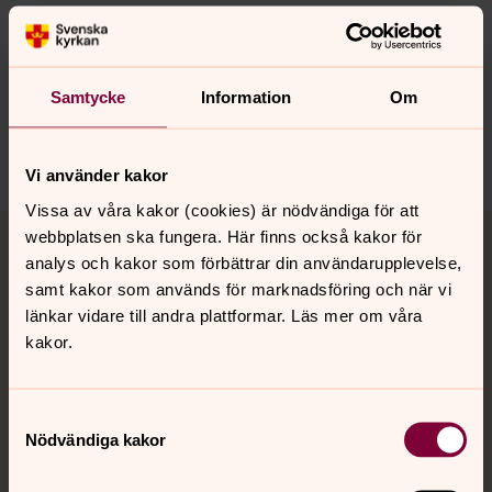
Synpunkter eller frågor på sidans
innehåll?
Samtycke
Information
Om
harnosand.pastorat@svenskakyrkan.se
Dela
Vi använder kakor
Vissa av våra kakor (cookies) är nödvändiga för att
Tillbaka till toppen
Tillbaka till innehållet
webbplatsen ska fungera. Här finns också kakor för
analys och kakor som förbättrar din användarupplevelse,
samt kakor som används för marknadsföring och när vi
länkar vidare till andra plattformar. Läs mer om våra
Kontakt
kakor.
Kalender
Samtyckesval
Nödvändiga kakor