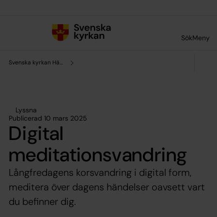
Till innehållet
Till undermeny
Sök
Meny
Svenska kyrkan Härnösand
Lyssna
Publicerad 10 mars 2025
Digital
meditationsvandring
Långfredagens korsvandring i digital form,
meditera över dagens händelser oavsett vart
du befinner dig.