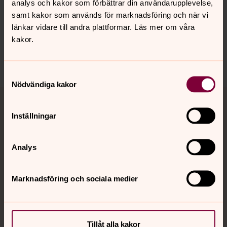
analys och kakor som förbättrar din användarupplevelse,
Synpunkter eller frågor på sidans
samt kakor som används för marknadsföring och när vi
innehåll?
länkar vidare till andra plattformar. Läs mer om våra
kakor.
harnosand.pastorat@svenskakyrkan.se
Dela
Samtyckesval
Nödvändiga kakor
Tillbaka till toppen
Tillbaka till innehållet
Inställningar
Kontakt
Analys
Marknadsföring och sociala medier
Kalender
Hitta snabbt
Tillåt alla kakor