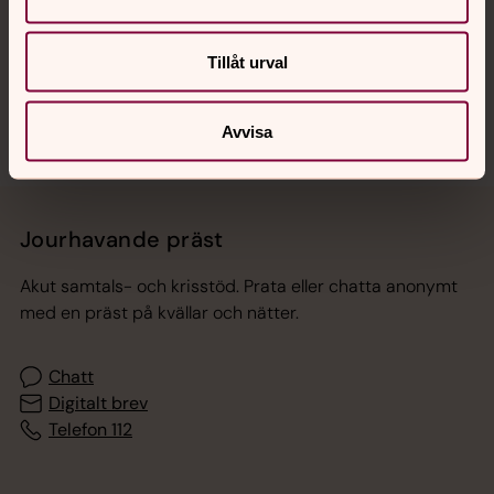
Sociala kanaler
Tillåt urval
Avvisa
Jourhavande präst
Akut samtals- och krisstöd. Prata eller chatta anonymt
med en präst på kvällar och nätter.
Chatt
Digitalt brev
Telefon 112