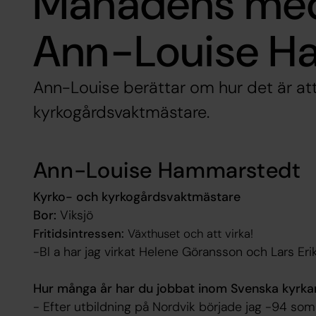
Månadens med
Ann-Louise H
Ann-Louise berättar om hur det är at
kyrkogårdsvaktmästare.
Ann-Louise Hammarstedt
Kyrko- och kyrkogårdsvaktmästare
Bor:
Viksjö
Fritidsintressen:
Växthuset och att virka!
-Bl a har jag virkat Helene Göransson och Lars Eri
Hur många år har du jobbat inom Svenska kyrka
- Efter utbildning på Nordvik började jag -94 so