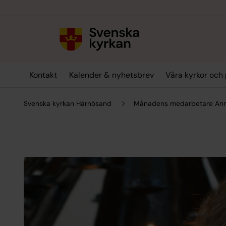
Till innehållet
Till undermeny
Kontakt
Kalender & nyhetsbrev
Våra kyrkor och 
Svenska kyrkan Härnösand
Månadens medarbetare Ann