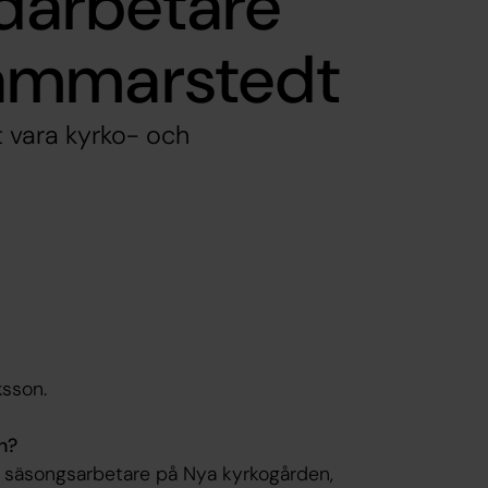
arbetare
ammarstedt
t vara kyrko- och
ksson.
n?
m säsongsarbetare på Nya kyrkogården,