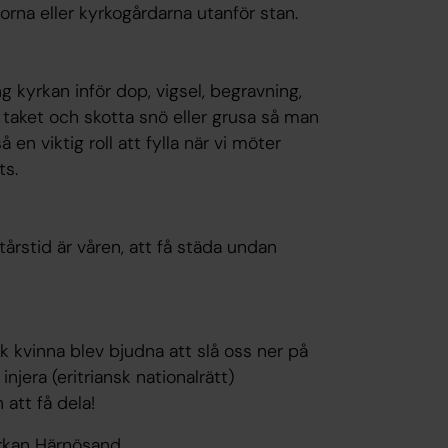
orna eller kyrkogårdarna utanför stan.
ng kyrkan inför dop, vigsel, begravning,
taket och skotta snö eller grusa så man
 en viktig roll att fylla när vi möter
ts.
tårstid är våren, att få städa undan
sk kvinna blev bjudna att slå oss ner på
njera (eritriansk nationalrätt)
att få dela!
yrkan Härnösand