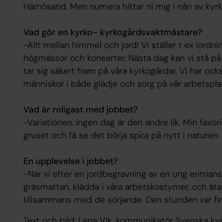
Härnösand. Men numera hittar ni mig i nån av kyrk
Vad gör en kyrko- kyrkogårdsvaktmästare?
-Allt mellan himmel och jord! Vi ställer t ex iordni
högmässor och konserter. Nästa dag kan vi stå på 
tar sig säkert fram på våra kyrkogårdar. Vi har också
människor i både glädje och sorg på vår arbetspla
Vad är roligast med jobbet?
-Variationen, ingen dag är den andre lik. Min favori
gruset och få se det börja spira på nytt i naturen.
En upplevelse i jobbet?
-När vi efter en jordbegravning av en ung eritrian
gräsmattan, klädda i våra arbetskostymer, och äta i
tillsammans med de sörjande. Den stunden var fin 
Text och bild: Lena Vik, kommunikatör Svenska k