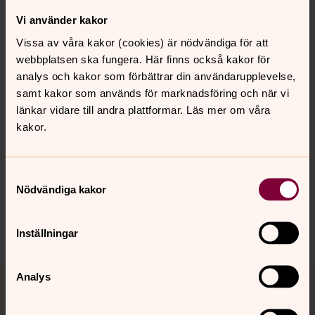
skidor och har tävlingsåkt själv när jag var yngre.
Vi använder kakor
Något vi inte visste om dig?
Jag slutade tävla i skidor
Vissa av våra kakor (cookies) är nödvändiga för att
1992 men innan dess har jag tävlat mot Jörgen Brink och
webbplatsen ska fungera. Här finns också kakor för
faktiskt vunnit någon gång! Vi är lika gamla, Jörgen Brink
analys och kakor som förbättrar din användarupplevelse,
och jag.
samt kakor som används för marknadsföring och när vi
länkar vidare till andra plattformar. Läs mer om våra
kakor.
Synpunkter eller frågor på sidans
Samtyckesval
innehåll?
Nödvändiga kakor
harnosand.pastorat@svenskakyrkan.se
Dela
Inställningar
Tillbaka till toppen
Tillbaka till innehållet
Analys