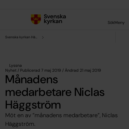
Till innehållet
Till undermeny
Sök
Meny
Svenska kyrkan Härnösand
Lyssna
Nyhet / Publicerad 7 maj 2019 / Ändrad 21 maj 2019
Månadens
medarbetare Niclas
Häggström
Möt en av ”månadens medarbetare”, Niclas
Häggström.