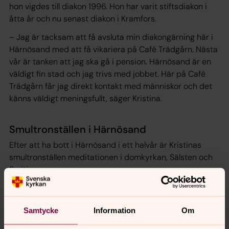
hon vigdes till diakon 1996. Hon har varit stiftsdiakon i
åtta år och nu senast diakon i Kramfors.
– Jag är tacksam att få avsluta min diakongärning här i
Härnösand med att få vikariera på Café Trädgårn. Nästa
vår är tanken att jag ska gå i pension. Härnösand är en
väldigt fin stad och jag trivs med jobbet. Här på Café
Trädgårn får jag direkt kontakt med människor och det
känns väldigt meningsfullt, säger Kristina.
Smultronställen i Härnösand
Efter att ha bott i Härnösand i ett halvår är Kristinas
smultronställen meditationen i domkyrkan, Sälsten och
Smitingen.
– Jag brukar kalla mig för kulturtant, säger hon och
fortsätter: jag gillar allt som har med kultur att göra. Att
Samtycke
Information
Om
lyssna på jazz på Hernö hantverksöl exempelvis. Jag
gillar även annan typ av musik och att läsa böcker. Träna,