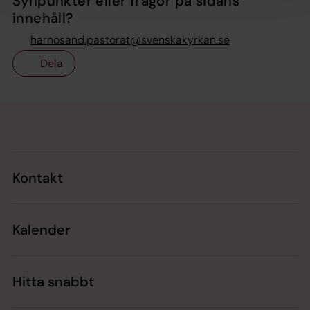
Synpunkter eller frågor på sidans
innehåll?
harnosand.pastorat@svenskakyrkan.se
Dela
Tillbaka till toppen
Tillbaka till innehållet
Kontakt
Kalender
Hitta snabbt