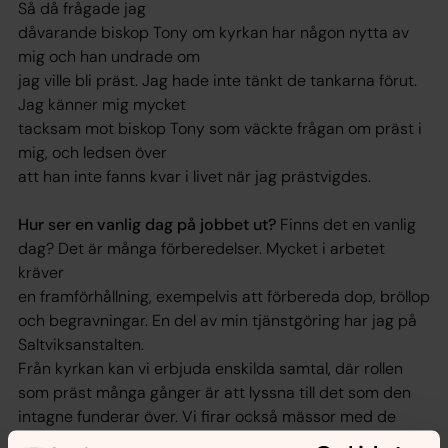
Så då frågade jag
dåvarande biskop Tony om kyrkan har någon nytta av
mig och han undrade om
jag ville bli präst. Jag hade inte tänkt de tankarna förut.
Jag känner mig mycket
tacksam mot biskop Tony som väckte frågan om präst i
mig, och ledsen över
att han inte fanns kvar i livet när jag prästvigdes.
Hur ser en vanlig dag på jobbet ut?
Finns det en vanlig
dag? Det är många förberedelser. Mycket i arbetet
kräver
en framförhållning, exempelvis att förbereda dop, bröllop
och begravningar. En del av min tjänstgöring har jag på
Saltviksanstalten.
Från kyrkan kan vi erbjuda enskilda samtal, där rollen
som präst många gånger är att lyssna till det som den
intagne funderar över. Vi firar också mässor med de
intagna.