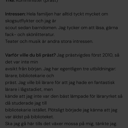
Yrke:
Komminister (präst)
Intressen:
Hela familjen har alltid tyckt mycket om
skogsutflykter och jag är
scout sedan barndomen. Jag tycker om att läsa, gärna
fack- och skönlitteratur.
Teater och musik är andra stora intressen.
Varför ville du bli präst?
Jag prästvigdes först 2010, så
det var inte min
avsikt från början. Jag har egentligen tre utbildningar:
lärare, bibliotekarie och
präst. Jag ville bli lärare för att jag hade en fantastisk
lärare i lågstadiet, men
kände att jag inte var den bäst lämpade för läraryrket så
då studerade jag till
bibliotekarie istället. Plötsligt började jag känna att jag
var äldst på biblioteket.
Ska jag gå här tills det växer mossa på mig, tänkte jag.