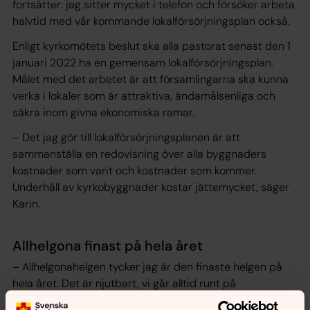
fortsätter: jag sitter mycket i telefon och försöker arbeta
halvtid med vår kommande lokalförsörjningsplan också.
Enligt kyrkomötets beslut ska alla pastorat senast den 1
januari 2022 ha en gemensam lokalförsörjningsplan.
Målet med det arbetet är att församlingarna ska kunna
verka i lokaler som är attraktiva, ändamålsenliga och
säkra inom givna ekonomiska ramar.
– Det jag gör till lokalförsörjningsplanen är att
sammanställa en redovisning över alla byggnaders
kostnader som varit och kostnader som kommer.
Underhåll av kyrkobyggnader kostar jättemycket, säger
Karin.
Allhelgona finast på hela året
– Allhelgonahelgen tycker jag är den finaste helgen på
hela året. Det är njutbart, vi går alltid runt på
kyrkogårdarna och åker runt och tänder ljus vid olika