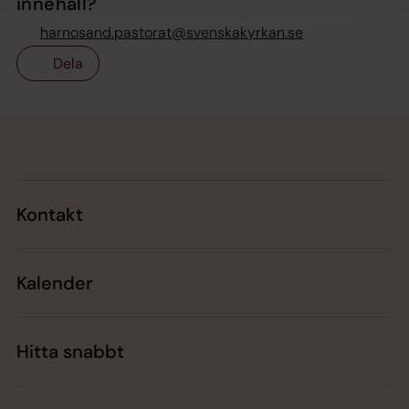
innehåll?
harnosand.pastorat@svenskakyrkan.se
Dela
Tillbaka till toppen
Tillbaka till innehållet
Kontakt
Kalender
Hitta snabbt