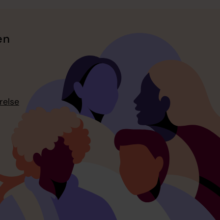
en
relse