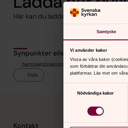
Ladda ner pys
Här kan du ladda ner och skriva ut eg
Samtycke
Vi använder kakor
Synpunkter eller frågor på sidans i
Vissa av våra kakor (cookies
harnosand.pastorat@svenskakyrkan.se
som förbättrar din användaru
plattformar. Läs mer om våra
Dela
Samtyckesval
Nödvändiga kakor
Tillbaka till toppen
Tillbaka till innehållet
Kontakt
Kalend