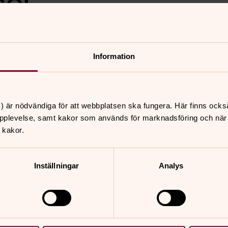
sel
et pyssel
Information
nnehåll?
) är nödvändiga för att webbplatsen ska fungera. Här finns ocks
pplevelse, samt kakor som används för marknadsföring och när vi
 kakor.
Inställningar
Analys
er
Hitta snabbt