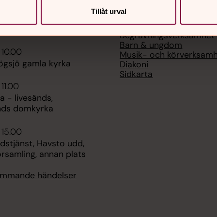
Tillåt urval
Kontakt
 19.00
Våra verksamheter
nsert, Säbrå kyrka
Begravningsverksamhet
Barn & ungdom
 10.00
Musik- och körverksam
ögsjö gamla kyrka
Diakoni
Sidkarta
 11.00
 - livesänds,
nds domkyrka
 15.00
udstjänst, Havsto udd,
rsamling, annan plats
kommande händelser