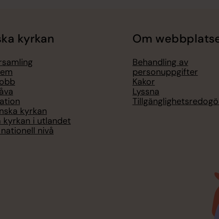
ka kyrkan
Om webbplats
örsamling
Behandling av
lem
personuppgifter
jobb
Kakor
åva
Lyssna
ation
Tillgänglighetsredogö
nska kyrkan
 kyrkan i utlandet
nationell nivå