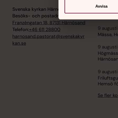
Avvisa
Svenska kyrkan Härnösand
7 augusti
Besöks- och postadress:
Sommarko
Franzéngatan 18, 87131 Härnösand
9 augusti
Telefon:
+46 611 28800
Mässa, H
harnosand.pastorat@svenskakyr
kan.se
9 augusti
Högmässa
Härnösa
9 augusti
Friluftsg
Hemsö fö
Se fler 