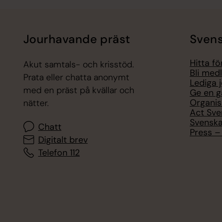
Jourhavande präst
Svens
Hitta f
Akut samtals- och krisstöd.
Bli med
Prata eller chatta anonymt
Lediga 
med en präst på kvällar och
Ge en g
Organis
nätter.
Act Sve
Svenska
Chatt
Press – 
Digitalt brev
Telefon 112