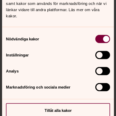
samt kakor som används för marknadsföring och när vi
innehåll?
länkar vidare till andra plattformar. Läs mer om våra
harnosand.pastorat@svenskakyrkan.se
kakor.
Dela
Samtyckesval
Tillbaka till toppen
Tillbaka till innehållet
Nödvändiga kakor
Inställningar
Kontakt
Analys
Kalender
Marknadsföring och sociala medier
Hitta snabbt
Tillåt alla kakor