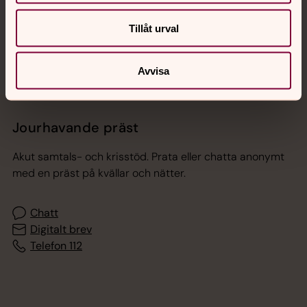
Sociala kanaler
Tillåt urval
Avvisa
Jourhavande präst
Akut samtals- och krisstöd. Prata eller chatta anonymt
med en präst på kvällar och nätter.
Chatt
Digitalt brev
Telefon 112