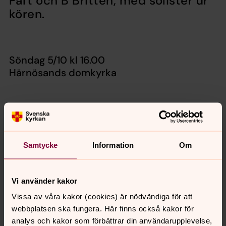
Pärt och B Britten, med solister ur
kören.
Söndag 5/10 kl 16.00
Härnösands domkyrka
Dirigent Pernilla Backlund
Organist Albina Veisland
Samtycke
Information
Om
Kostnadsfritt.
Varmt välkommen!
Vi använder kakor
Vissa av våra kakor (cookies) är nödvändiga för att
webbplatsen ska fungera. Här finns också kakor för
analys och kakor som förbättrar din användarupplevelse,
Synpunkter eller frågor på sidans