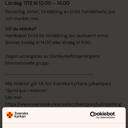
Lördag 7/12 kl 12.00 - 14.00
Servering, lotteri, försäljning av bröd, handarbete, ljus
och mycket mer.
Vill du skänka?
Hembakat bröd för försäljning tas tacksamt emot,
lämnas fredag kl 14.00 eller lördag kl 11.00.
Dagen arrangeras av Domkyrkoförsamlingens
Internationella grupp.
.......................................................................................................
Alla intäkter går till Act Svenska kyrkans julkampanj
”Sprid ljus i mörkret”.
Läs mer:
https://www.svenskakyrkan.se/act/kampanj/julinsamling
en