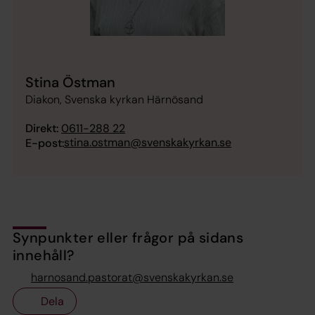
Stina Östman
Diakon, Svenska kyrkan Härnösand
Direkt:
0611-288 22
stina.ostman@svenskakyrkan.se
E-post:
Synpunkter eller frågor på sidans
innehåll?
harnosand.pastorat@svenskakyrkan.se
Dela