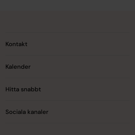
Tillbaka till toppen
Tillbaka till innehållet
Kontakt
Kalender
Hitta snabbt
Sociala kanaler