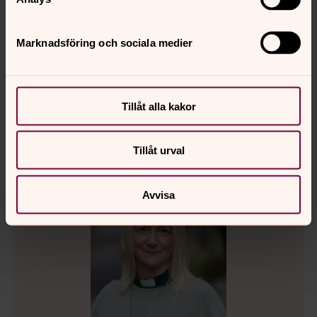
Christina Ahlenius
Diakon
Marknadsföring och sociala medier
Direkt:
0611-288 21
Växel:
0611-288 00
christina.ahlenius@svenskakyrkan.se
E-post:
Tillåt alla kakor
Tillåt urval
Avvisa