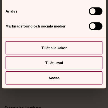
Sociala kanaler
Analys
Marknadsföring och sociala medier
Jourhavande präst
Tillåt alla kakor
Akut samtals- och krisstöd. Prata eller chatta anonymt
med en präst på kvällar och nätter.
Tillåt urval
Chatt
Avvisa
Digitalt brev
Telefon 112
Svenska kyrkan