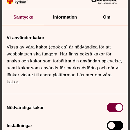
innehåll?
harnosand.pastorat@svenskakyrkan.se
Samtycke
Information
Om
Dela
Vi använder kakor
Tillbaka till toppen
Tillbaka till innehållet
Vissa av våra kakor (cookies) är nödvändiga för att
webbplatsen ska fungera. Här finns också kakor för
analys och kakor som förbättrar din användarupplevelse,
samt kakor som används för marknadsföring och när vi
Kontakt
länkar vidare till andra plattformar. Läs mer om våra
kakor.
Kalender
Samtyckesval
Nödvändiga kakor
Hitta snabbt
Inställningar