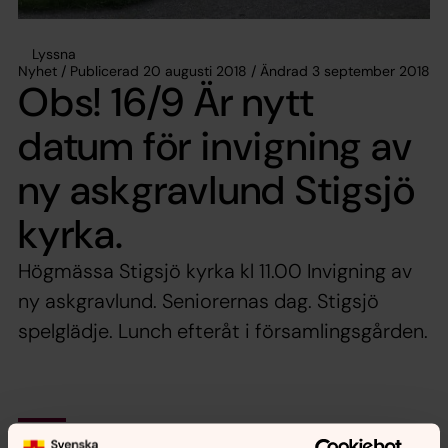
Lyssna
Nyhet / Publicerad 20 augusti 2018 / Ändrad 3 september 2018
Obs! 16/9 Är nytt
datum för invigning av
ny askgravlund Stigsjö
kyrka.
Högmässa Stigsjö kyrka kl 11.00 Invigning av
ny askgravlund. Seniorernas dag. Stigsjö
spelglädje. Lunch efteråt i församlingsgården.
Synpunkter eller frågor på sidans