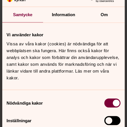
Dela
Samtycke
Information
Om
Tillbaka till toppen
Tillbaka till innehållet
Vi använder kakor
Vissa av våra kakor (cookies) är nödvändiga för att
webbplatsen ska fungera. Här finns också kakor för
Kontakt
analys och kakor som förbättrar din användarupplevelse,
samt kakor som används för marknadsföring och när vi
länkar vidare till andra plattformar. Läs mer om våra
Kalender
kakor.
Samtyckesval
Hitta snabbt
Nödvändiga kakor
Sociala kanaler
Inställningar