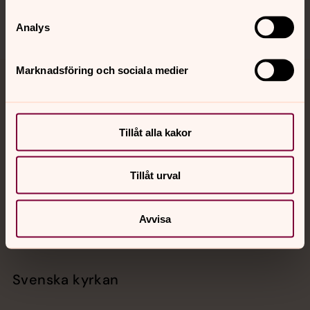
Analys
Marknadsföring och sociala medier
Jourhavande präst
Akut samtals- och krisstöd. Prata eller chatta anonymt
Tillåt alla kakor
med en präst på kvällar och nätter.
Tillåt urval
Chatt
Digitalt brev
Telefon 112
Avvisa
Svenska kyrkan