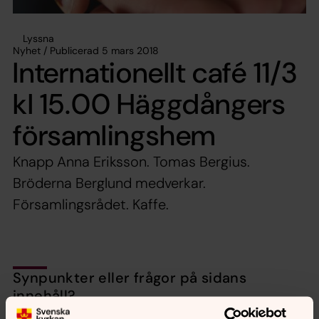
Lyssna
Nyhet / Publicerad 5 mars 2018
Internationellt café 11/3
kl 15.00 Häggdångers
församlingshem
Knapp Anna Eriksson. Tomas Bergius.
Bröderna Berglund medverkar.
Församlingsrådet. Kaffe.
Synpunkter eller frågor på sidans
innehåll?
harnosand.pastorat@svenskakyrkan.se