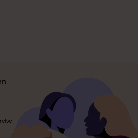
en
relse