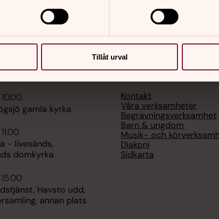
Tillåt urval
er
Hitta snabbt
Kontakt
 10.00
Våra verksamheter
ögsjö gamla kyrka
Begravningsverksamhet
Barn & ungdom
 11.00
Musik- och körverksam
 - livesänds,
Diakoni
Sidkarta
nds domkyrka
 15.00
udstjänst, Havsto udd,
rsamling, annan plats