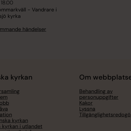
 18.00
ommarkväll - Vandrare i
ksjö kyrka
kommande händelser
ka kyrkan
Om webbplats
örsamling
Behandling av
lem
personuppgifter
jobb
Kakor
åva
Lyssna
ation
Tillgänglighetsredogö
nska kyrkan
 kyrkan i utlandet