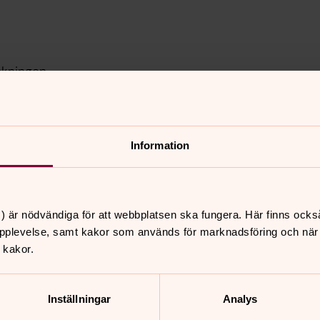
okningen.
i nästa steg.
0Högsjö16
Information
Högsjö18
) är nödvändiga för att webbplatsen ska fungera. Här finns ocks
pplevelse, samt kakor som används för marknadsföring och när vi
nnehåll?
 kakor.
Inställningar
Analys