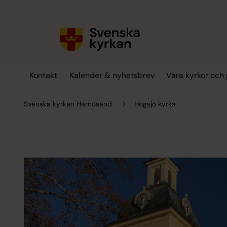
Till innehållet
Till undermeny
Kontakt
Kalender & nyhetsbrev
Våra kyrkor och 
Svenska kyrkan Härnösand
Högsjö kyrka