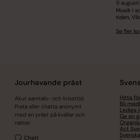
9 augusti
Musik i s
tiden, Vi
Se fler 
Jourhavande präst
Svens
Hitta f
Akut samtals- och krisstöd.
Bli med
Prata eller chatta anonymt
Lediga 
med en präst på kvällar och
Ge en g
Organis
nätter.
Act Sve
Svenska
Chatt