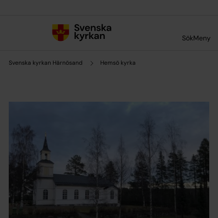
Till innehållet
Till undermeny
Sök
Meny
Svenska kyrkan Härnösand
Hemsö kyrka