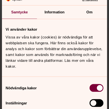
harnosand.pastorat@svenskakyrkan.se
Samtycke
Information
Om
Dela
Vi använder kakor
Tillbaka till toppen
Tillbaka till innehållet
Vissa av våra kakor (cookies) är nödvändiga för att
webbplatsen ska fungera. Här finns också kakor för
analys och kakor som förbättrar din användarupplevelse,
Kontakt
samt kakor som används för marknadsföring och när vi
länkar vidare till andra plattformar. Läs mer om våra
kakor.
Kalender
Samtyckesval
Nödvändiga kakor
Hitta snabbt
Inställningar