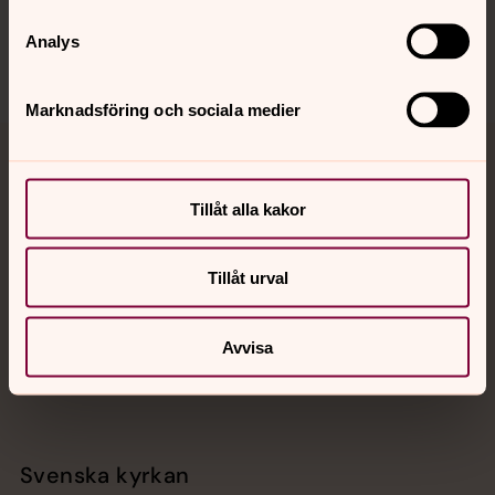
Sociala kanaler
Analys
Marknadsföring och sociala medier
Jourhavande präst
Tillåt alla kakor
Akut samtals- och krisstöd. Prata eller chatta anonymt
med en präst på kvällar och nätter.
Tillåt urval
Chatt
Digitalt brev
Avvisa
Telefon 112
Svenska kyrkan