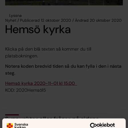
Lyssna
Nyhet / Publicerad 12 oktober 2020 / Ändrad 20 oktober 2020
Hemsö kyrka
Klicka på den blå texten så kommer du till
platsbokningen.
Notera koden bredvid tiden så du kan fylla i den i nästa
steg.
Hemsö kyrka 2020-11-01
kl 15.00
KOD: 2020Hemsö15
Synpunkter eller frågor på sidans
innehåll?