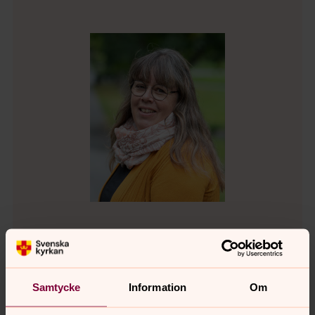
Helena Norberg
Församlingspedagog
Samtycke
Information
Om
Direkt:
0611-288 31
Växel:
0611-288 00
helena.norberg@svenskakyrkan.se
E-post: