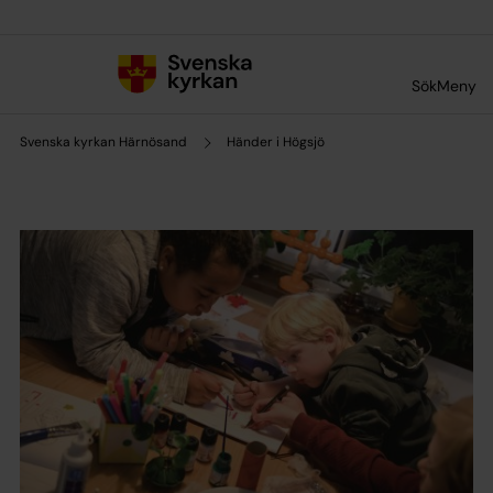
Till innehållet
Till undermeny
Sök
Meny
Svenska kyrkan Härnösand
Händer i Högsjö