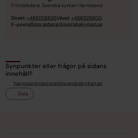
Fritidsledare, Svenska kyrkan Härnösand
Direkt:
+4661128835
Växel:
+4661128800
ellinor.asberg@svenskakyrkan.se
E-post:
Synpunkter eller frågor på sidans
innehåll?
harnosand.pastorat@svenskakyrkan.se
Dela
Tillbaka till toppen
Tillbaka till innehållet