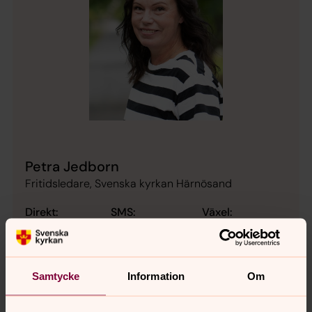
Petra Jedborn
Fritidsledare, Svenska kyrkan Härnösand
Direkt:
SMS:
Växel:
0611-288 34
070-9800958
0611-288 00
petra.jedborn@svenskakyrkan.se
E-post:
Samtycke
Information
Om