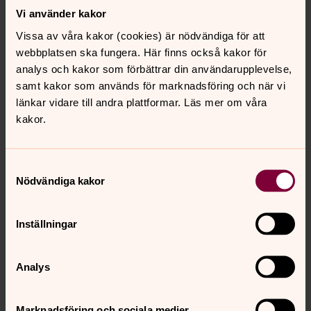
Vi använder kakor
Vissa av våra kakor (cookies) är nödvändiga för att
webbplatsen ska fungera. Här finns också kakor för
analys och kakor som förbättrar din användarupplevelse,
samt kakor som används för marknadsföring och när vi
länkar vidare till andra plattformar. Läs mer om våra
kakor.
Samtyckesval
Nödvändiga kakor
Inställningar
Helena Norberg
Församlingspedagog, Svenska kyrkan Härnösand
Analys
Direkt:
SMS:
Växel:
0611-288 31
070-3636419
0611-288 00
helena.norberg@svenskakyrkan.se
E-post:
Marknadsföring och sociala medier