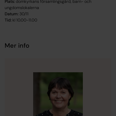
Plats:
domkyrkans församlingsgård, barn- och
ungdomslokalerna
Datum:
30/11
Tid:
kl 10.00-11.00
Mer info