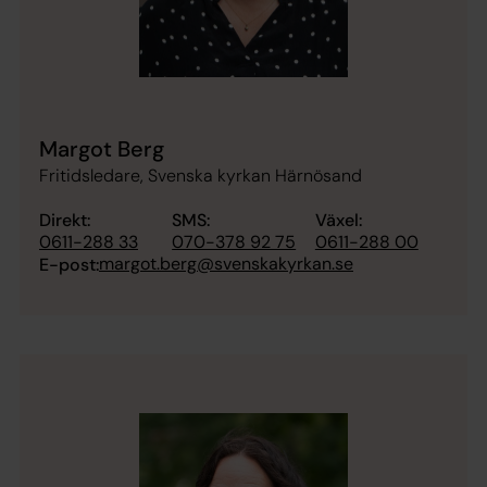
Margot Berg
Fritidsledare, Svenska kyrkan Härnösand
Direkt:
SMS:
Växel:
0611-288 33
070-378 92 75
0611-288 00
margot.berg@svenskakyrkan.se
E-post: