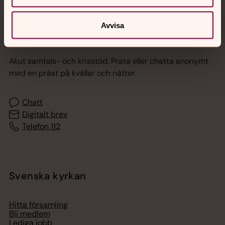
Avvisa
Jourhavande präst
Akut samtals- och krisstöd. Prata eller chatta anonymt
med en präst på kvällar och nätter.
Chatt
Digitalt brev
Telefon 112
Svenska kyrkan
Hitta församling
Bli medlem
Lediga jobb