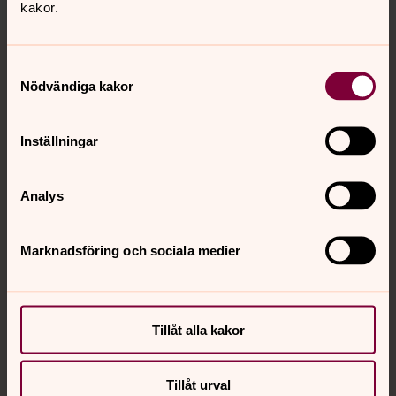
kakor.
Tillbaka till toppen
Tillbaka till innehållet
Samtyckesval
Nödvändiga kakor
Kontakt
Inställningar
Kalender
Analys
Marknadsföring och sociala medier
Hitta snabbt
Sociala kanaler
Tillåt alla kakor
Tillåt urval