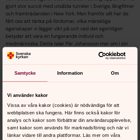
gjort stor succé med utsålda turnéer i Sverige, långfilmer
och framträdanden i New York. Men framför allt har de
fått oss att tänka på fördomar, vilka mänskliga
egenskaper vi lägger vikt på och vad det egentligen
betyder att vara en fungerande individ och
medmänniska. Detta talar Pär Johansson mer om i sin
berörande föreläsning.
Köp biljett >>>
Biljettbolaget (Klicka på länk så kommer
Samtycke
Information
Om
du direkt dit!)
Vi använder kakor
Synpunkter eller frågor på sidans
Vissa av våra kakor (cookies) är nödvändiga för att
innehåll?
webbplatsen ska fungera. Här finns också kakor för
analys och kakor som förbättrar din användarupplevelse,
harnosand.pastorat@svenskakyrkan.se
samt kakor som används för marknadsföring och när vi
Dela
länkar vidare till andra plattformar. Läs mer om våra