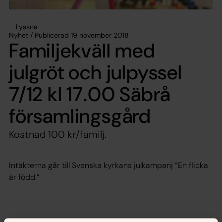
Lyssna
Nyhet / Publicerad 19 november 2018
Familjekväll med
julgröt och julpyssel
7/12 kl 17.00 Säbrå
församlingsgård
Kostnad 100 kr/familj.
Intäkterna går till Svenska kyrkans julkampanj ”En flicka
är född.”