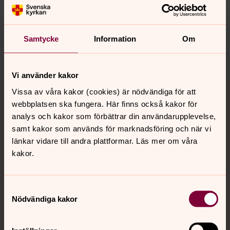
Synpunkter eller frågor på sidans
innehåll?
harnosand.pastorat@svenskakyrkan.se
Samtycke
Information
Om
Dela
Vi använder kakor
Tillbaka till toppen
Tillbaka till innehållet
Vissa av våra kakor (cookies) är nödvändiga för att
webbplatsen ska fungera. Här finns också kakor för
analys och kakor som förbättrar din användarupplevelse,
samt kakor som används för marknadsföring och när vi
Kontakt
länkar vidare till andra plattformar. Läs mer om våra
kakor.
Kalender
Samtyckesval
Nödvändiga kakor
Hitta snabbt