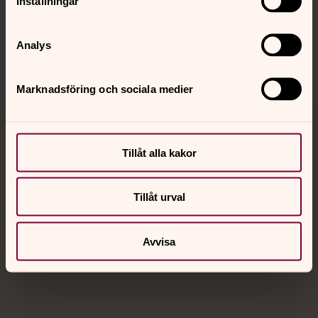
Inställningar
Sociala kanaler
Analys
Marknadsföring och sociala medier
Jourhavande präst
Tillåt alla kakor
Akut samtals- och krisstöd. Prata eller chatta anonymt
med en präst på kvällar och nätter.
Tillåt urval
Chatt
Avvisa
Digitalt brev
Telefon 112