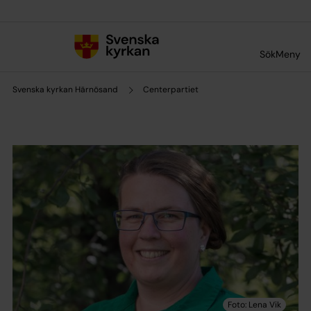
Till innehållet
Till undermeny
Sök
Meny
Svenska kyrkan Härnösand
Centerpartiet