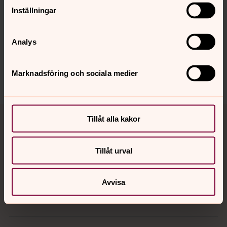
Inställningar
Synpunkter eller frågor på sidans
innehåll?
Analys
harnosand.pastorat@svenskakyrkan.se
Marknadsföring och sociala medier
Dela
Tillbaka till toppen
Tillbaka till innehållet
Tillåt alla kakor
Tillåt urval
Kontakt
Avvisa
Kalender