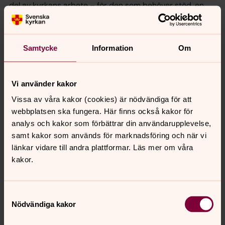
del av kyrkans arbete – för den som behöver stöd, en
pratstund eller någon som bryr sig. Kyrkan ska också
vara redo att öppna sina dörrar vid kris och katastrof.
Samtycke
Information
Om
Kyrkorna är en skatt vi måste ta hand om. De ska vara
levande platser där musik, kultur och gemenskap får
blomstra. Och självklart ska vi tänka hållbart – både för
Vi använder kakor
miljön och för framtida generationer.
Vissa av våra kakor (cookies) är nödvändiga för att
webbplatsen ska fungera. Här finns också kakor för
analys och kakor som förbättrar din användarupplevelse,
En kyrka med hjärta och hjärna! Centerpartiet vill ha en
samt kakor som används för marknadsföring och när vi
kyrka som både bevarar sina traditioner och utvecklas
länkar vidare till andra plattformar. Läs mer om våra
för att möta dagens och morgondagens utmaningar.
kakor.
Läs mer om kyrkovalet
Samtyckesval
Nödvändiga kakor