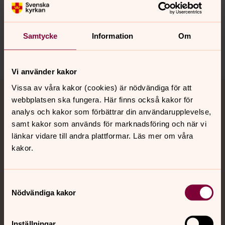
Synpunkter eller frågor på sidans
innehåll?
harnosand.pastorat@svenskakyrkan.se
Samtycke
Information
Om
Dela
Vi använder kakor
Tillbaka till toppen
Tillbaka till innehållet
Vissa av våra kakor (cookies) är nödvändiga för att
webbplatsen ska fungera. Här finns också kakor för
analys och kakor som förbättrar din användarupplevelse,
samt kakor som används för marknadsföring och när vi
Kontakt
länkar vidare till andra plattformar. Läs mer om våra
kakor.
Kalender
Samtyckesval
Nödvändiga kakor
Hitta snabbt
Inställningar