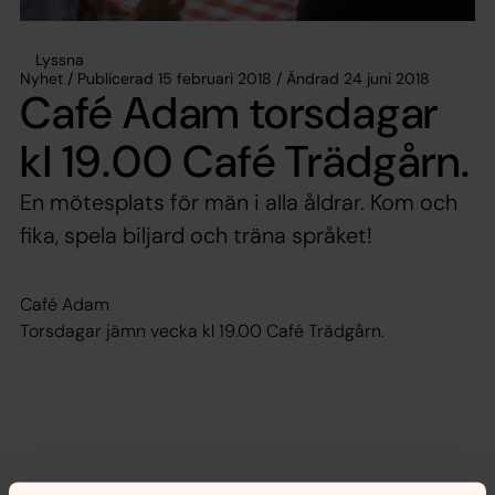
Lyssna
Nyhet / Publicerad 15 februari 2018 / Ändrad 24 juni 2018
Café Adam torsdagar
kl 19.00 Café Trädgårn.
En mötesplats för män i alla åldrar. Kom och
fika, spela biljard och träna språket!
Café Adam
Torsdagar jämn vecka kl 19.00 Café Trädgårn.