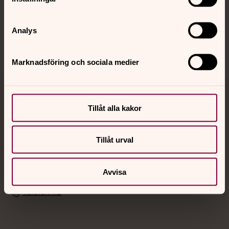
Sociala kanaler
Analys
Marknadsföring och sociala medier
Jourhavande präst
Tillåt alla kakor
Akut samtals- och krisstöd. Prata eller chatta anonymt
med en präst på kvällar och nätter.
Tillåt urval
Chatt
Avvisa
Digitalt brev
Telefon 112