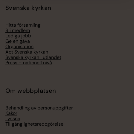
Svenska kyrkan
Hitta församling
Bli medlem
Lediga jobb
Ge en gåva
Organisation
Act Svenska kyrkan
Svenska kyrkan i utlandet
Press – nationell nivå
Om webbplatsen
Behandling av personuppgifter
Kakor
Lyssna
Tillgänglighetsredogörelse